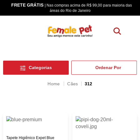
FRETE GRÁTIS
os
| Nas compras acima de R$ 99,00 para maioria das
áreas do Rio de Janeiro
Categorias
Cães
312
Tapete Higiênico Expet Blue