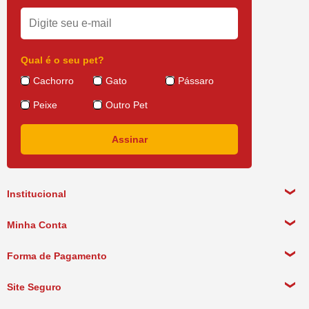
Qual é o seu pet?
Cachorro
Gato
Pássaro
Peixe
Outro Pet
Institucional
Sobre a empresa
Minha Conta
Política de Privacidade
Meus Dados Pessoais
Forma de Pagamento
Política de Pagamento
Meus Pedidos
Política de Entrega
Site Seguro
Política de Devolução