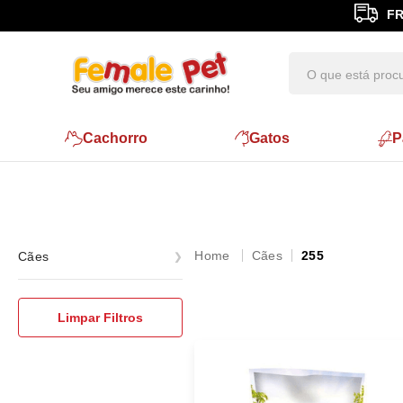
FR
Cachorro
Gatos
P
Cães
255
Cães
Higiene e Limpeza
Limpar Filtros