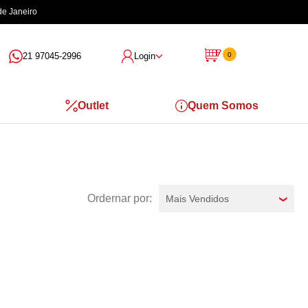
de Janeiro
21 97045-2996
Login
0
Outlet
Quem Somos
Mais Vendidos