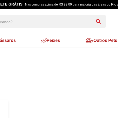
ETE GRÁTIS
| Nas compras acima de R$ 99,00 para maioria das áreas do Rio 
ássaros
Peixes
Outros Pets