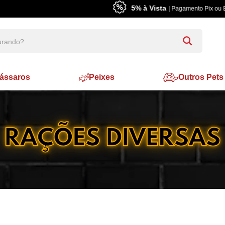
5% à Vista
| Pagamento Pix ou Boleto Bancário
ássaros
Peixes
Outros Pets