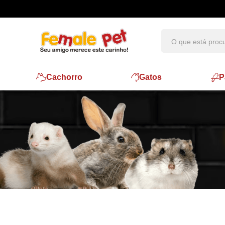
Cachorro
Gatos
P