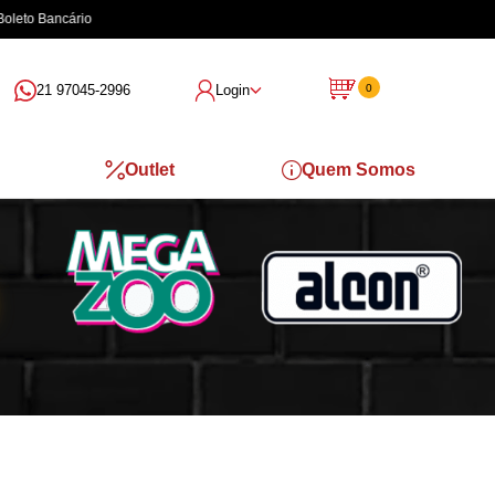
21 97045-2996
Login
0
Outlet
Quem Somos