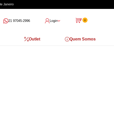
de Janeiro
21 97045-2996
Login
0
Outlet
Quem Somos