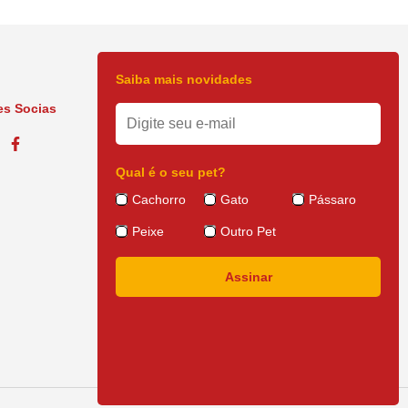
Saiba mais novidades
s Socias
Qual é o seu pet?
Cachorro
Gato
Pássaro
Peixe
Outro Pet