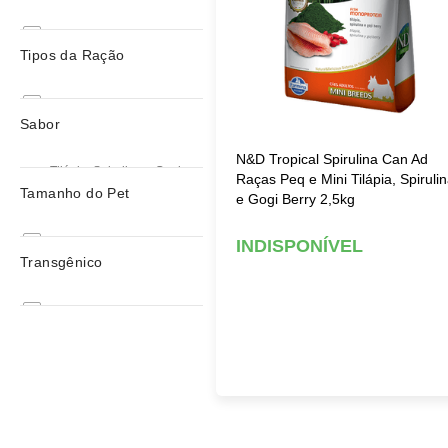
Ração Seca
Farmina N&D
Tipos da Ração
Raças Mini e Pequenas
Natural
Natural
Farmina N&D
Sabor
Super premium
Cães
N&D Tropical Spirulina Can Ad
Tilápia, Spirulina e Gogi
Raças Peq e Mini Tilápia, Spiruli
ColecaoExemplo
Berry
Tamanho do Pet
e Gogi Berry 2,5kg
Adulto
Raças Mini e Pequenas
INDISPONÍVEL
Transgênico
Sem Trasgênico