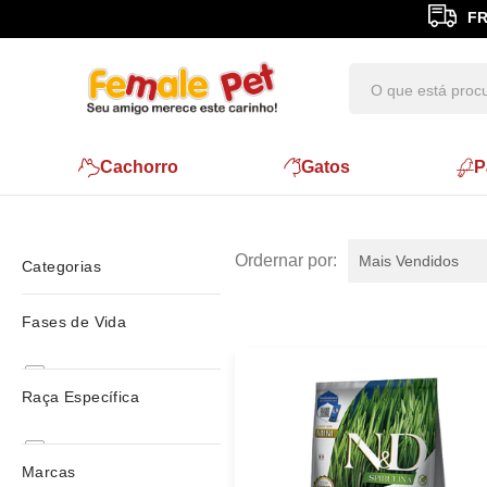
FR
Cachorro
Gatos
P
Mais Vendidos
Categorias
super premiun
Fases de Vida
Todas
Adulto
Tilápia, Spirulina e Gogi Berry
Raça Específica
Super premium
Sem Trasgênico
Todas
Marcas
Rações