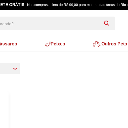
ETE GRÁTIS
| Nas compras acima de R$ 99,00 para maioria das áreas do Rio 
ássaros
Peixes
Outros Pets