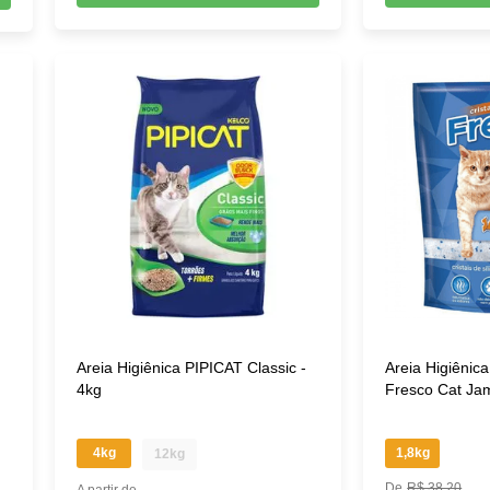
Areia Higiênica PIPICAT Classic -
Areia Higiênica
4kg
Fresco Cat Ja
4kg
1,8kg
12kg
R$ 38,20
A partir de