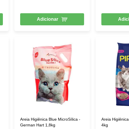
Adicionar
Adic
Areia Higiênica Blue MicroSílica -
Areia Higiênica
German Hart 1,8kg
4kg