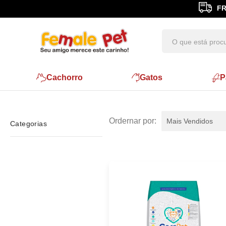
Cachorro
Gatos
P
Mais Vendidos
Categorias
Gatos
Areias e Caixas Higiênicas