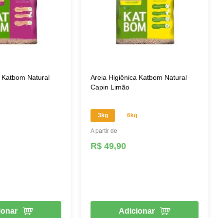
a Katbom Natural
Areia Higiênica Katbom Natural
Capin Limão
3kg
6kg
A partir de
R$ 49,90
ionar
Adicionar