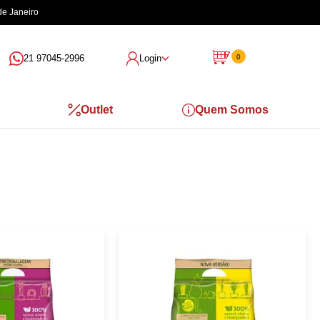
5% à Vista
| Pagamento Pix ou Boleto Bancário
21 97045-2996
Login
0
Outlet
Quem Somos