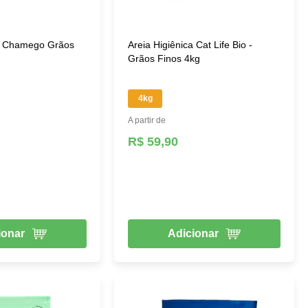
ca Chamego Grãos
Areia Higiênica Cat Life Bio -
Grãos Finos 4kg
4kg
A partir de
R$ 59,90
ionar
Adicionar