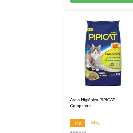
Areia Higiênica PIPICAT
Campestre
4kg
24kg
A partir de