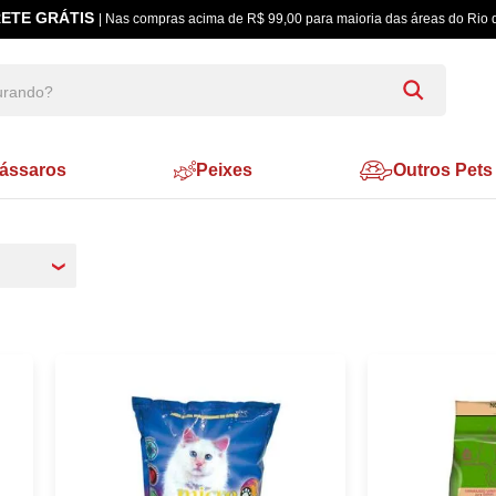
ássaros
Peixes
Outros Pets