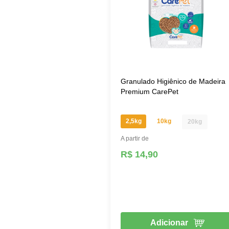
Granulado Higiênico de Madeira
Premium CarePet
2,5kg
10kg
20kg
A partir de
R$ 14,90
Adicionar