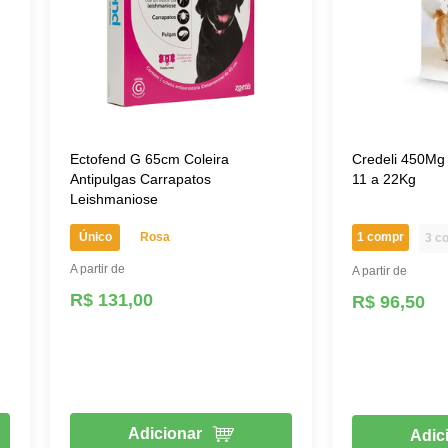
Ectofend G 65cm Coleira
Credeli 450Mg
Antipulgas Carrapatos
11 a 22Kg
Leishmaniose
Único
Rosa
1 compr
3 c
A partir de
A partir de
R$ 131,00
R$ 96,50
Adicionar
Adic