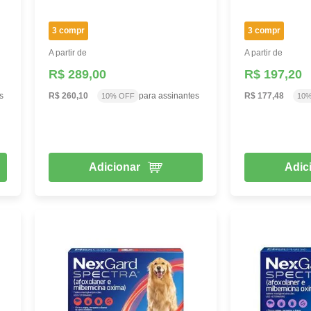
3 compr
3 compr
A partir de
A partir de
R$ 289,00
R$ 197,20
s
R$ 260,10
para assinantes
R$ 177,48
10% OFF
10
Adicionar
Adic