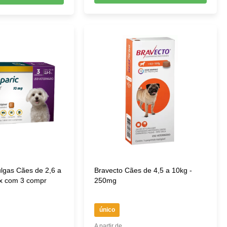
ulgas Cães de 2,6 a
Bravecto Cães de 4,5 a 10kg -
cx com 3 compr
250mg
único
A partir de