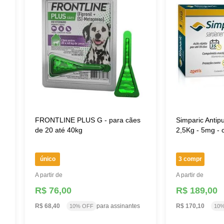
s
FRONTLINE PLUS G - para cães
Simparic Antip
de 20 até 40kg
2,5Kg - 5mg -
único
3 compr
A partir de
A partir de
R$ 76,00
R$ 189,00
R$ 68,40
para assinantes
R$ 170,10
10% OFF
10