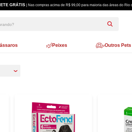
ETE GRÁTIS
| Nas compras acima de R$ 99,00 para maioria das áreas do Rio 
ássaros
Peixes
Outros Pets