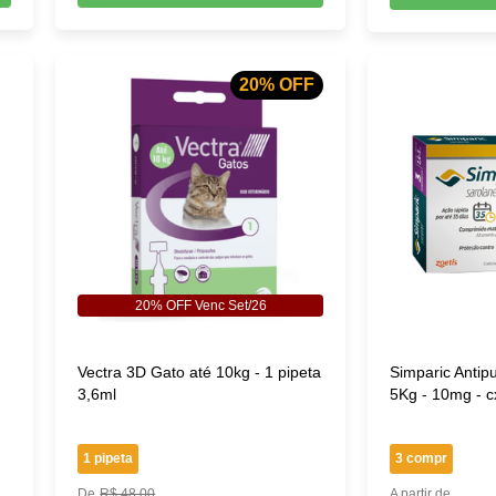
20% OFF
20% OFF Venc Set/26
Vectra 3D Gato até 10kg - 1 pipeta
Simparic Antip
3,6ml
5Kg - 10mg - 
1 pipeta
3 compr
R$ 48,00
A partir de