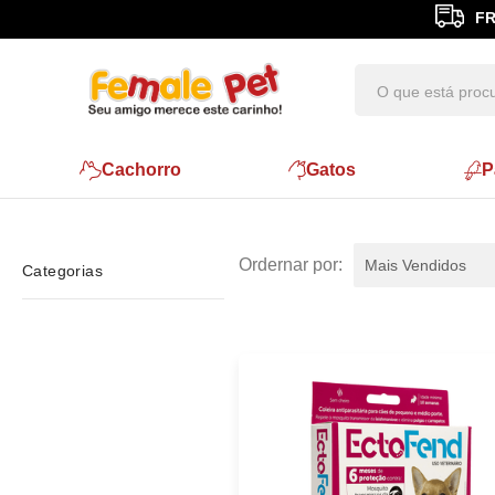
FR
Cachorro
Gatos
P
Mais Vendidos
Categorias
Gatos
Cães
Antipulgas e Carrapatos
Antipulgas e Carrapaticidas
Antipulgas