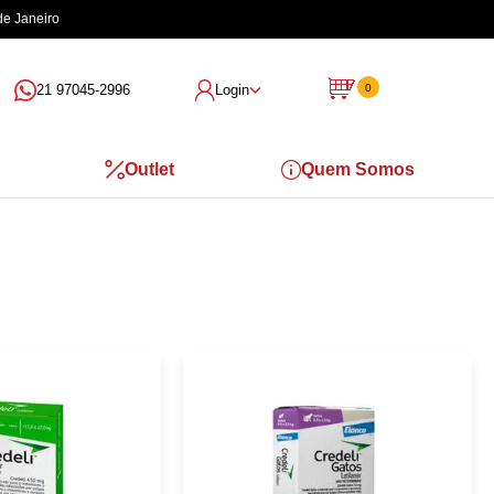
de Janeiro
21 97045-2996
Login
0
Outlet
Quem Somos