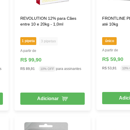
REVOLUTION 12% para Cães
FRONTLINE PL
entre 10 e 20kg - 1,0ml
até 10kg
1 pipeta
único
3 pipetas
A partir de
A partir de
R$ 59,90
R$ 99,90
R$ 53,91
10%
s
R$ 89,91
para assinantes
10% OFF
Adic
Adicionar