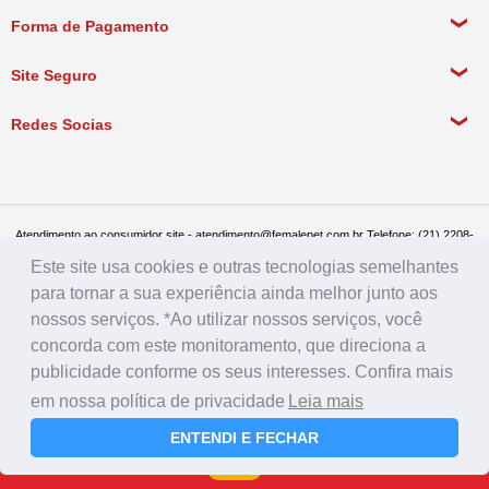
Meus Dados Pessoais
Forma de Pagamento
Política de Pagamento
Meus Pedidos
Política de Entrega
Site Seguro
Política de Devolução
Redes Socias
Política de Compra Recorrente
Atendimento ao consumidor site - atendimento@femalepet.com.br Telefone: (21) 2208-
8076. Seg a sex de 9:00h às 18h e Sábados de 9:00h às 13:00h
Este site usa cookies e outras tecnologias semelhantes
Televendas: (21) 2268-7748 ou (21) 97045-2996 Seg a sex de 8:30h às 19h e Sábados
de 8:30h às 14:30h
para tornar a sua experiência ainda melhor junto aos
Female Pet - CNPJ: 17.292.888.0001/86 - Rua Conde de Bonfim 482, loja A, Tijuca, Rio
de Janeiro - RJ - CEP: 20520-054
nossos serviços. *Ao utilizar nossos serviços, você
concorda com este monitoramento, que direciona a
publicidade conforme os seus interesses. Confira mais
em nossa política de privacidade
Leia mais
ENTENDI E FECHAR
Farmácia
Rações
Menu
Login