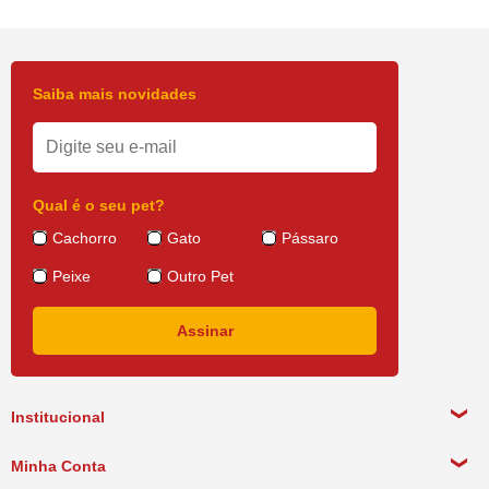
Oferecer ração úmida para o felino é uma ótima opção de
alimento mais palatável e saboroso. Além disso, pode
ajudar no complemento diário de ingestão de líquidos dos
gatos, o que proporciona mais qualidade de vida para
Saiba mais novidades
eles, visto que os gatinhos não têm o hábito de beber a
quantidade ideal de água diariamente. Existem dois tipos
de embalagem para ração úmida: em lata e em sachê. A
primeira opção tem um maior rendimento, enquanto o
Qual é o seu pet?
sachê deve ser usado uma única vez, por conta da
oxigenação, o que diminui a validade desse tipo de ração.
Cachorro
Gato
Pássaro
Peixe
Outro Pet
Ração medicamentosa
As rações medicamentosas para gatos podem ser
prescritas pelo veterinário quando o felino apresenta
algum problema de saúde. São rações com componentes
especiais e as mais comuns auxiliam no tratamento de
doenças renais, obesidade felina, diabetes felina,
Institucional
problemas gastrointestinais, entre outras.
Sobre a empresa
Minha Conta
Política de Privacidade