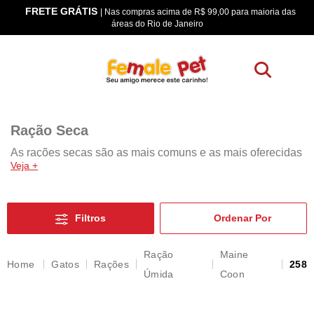
FRETE GRÁTIS
os
| Nas compras acima de R$ 99,00 para maioria das
áreas do Rio de Janeiro
Ração Seca
As rações secas são as mais comuns e as mais oferecidas
Veja +
como alimento para gatos. Nessa categoria, existem 3
tipos: ração standard, ração premium e super premium. É
importante ressaltar que normalmente, os felinos têm o
paladar mais exigente e caso ele não se adapte a ração, o
Filtros
ideal é trocá-la.
Ração
Maine
Ração standard
Gatos
Rações
258
Úmida
Coon
É a mais acessível da categoria, porém, por ter um baixo
custo, seus nutrientes e vitaminas são em menor
quantidade e por isso, o felino precisa comer mais para