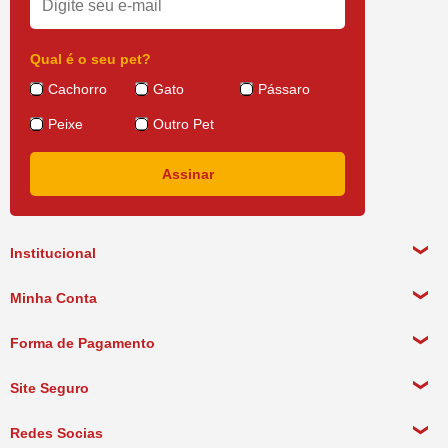
Qual é o seu pet?
Cachorro
Gato
Pássaro
Peixe
Outro Pet
Institucional
Sobre a empresa
Minha Conta
Política de Privacidade
Meus Dados Pessoais
Forma de Pagamento
Política de Pagamento
Meus Pedidos
Política de Entrega
Site Seguro
Política de Devolução
Redes Socias
Política de Compra Recorrente