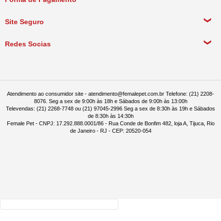
Política de Pagamento
Meus Pedidos
Política de Entrega
Site Seguro
Política de Devolução
Redes Socias
Política de Compra Recorrente
Atendimento ao consumidor site - atendimento@femalepet.com.br Telefone: (21) 2208-
8076. Seg a sex de 9:00h às 18h e Sábados de 9:00h às 13:00h
Televendas: (21) 2268-7748 ou (21) 97045-2996 Seg a sex de 8:30h às 19h e Sábados
de 8:30h às 14:30h
Female Pet - CNPJ: 17.292.888.0001/86 - Rua Conde de Bonfim 482, loja A, Tijuca, Rio
de Janeiro - RJ - CEP: 20520-054