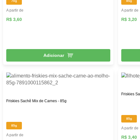
70g
85g
A partir de
A partir de
R$ 3,60
R$ 3,20
Adicionar
Friskies S
Friskies Sachê Mix de Carnes - 85g
85g
85g
A partir de
A partir de
R$ 3,40