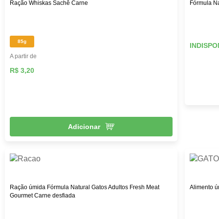
Ração Whiskas Sachê Carne
Fórmula Na
85g
INDISPO
A partir de
R$ 3,20
Adicionar
Ração úmida Fórmula Natural Gatos Adultos Fresh Meat
Alimento ú
Gourmet Carne desfiada