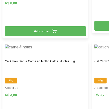
R$ 8,00
Adicionar
Cat Chow Sachê Carne ao Molho Gatos Filhotes 85g
Cat Chow 
85g
85g
A partir de
A partir de
R$ 3,80
R$ 3,70