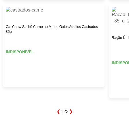
Cat Chow Sachê Carne ao Molho Gatos Adultos Castrados
85g
Ração Úmi
INDISPONÍVEL
INDISPO
1
2
3