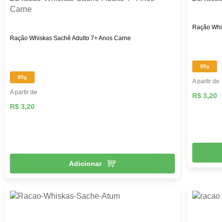
Ração Whi
Ração Whiskas Sachê Adulto 7+ Anos Carne
85g
85g
A partir de
A partir de
R$ 3,20
R$ 3,20
Adicionar