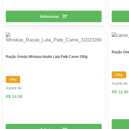
Adicionar
Ração Úmi
Ração Úmida Whiskas Adulto Lata Patê Carne 290g
290g
290g
A partir de
A partir de
R$ 12,90
R$ 14,50