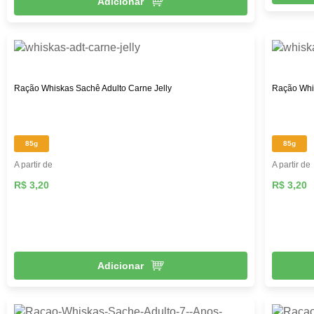
Adicionar
Ração Whiskas Sachê Adulto Carne Jelly
Ração Whis
85g
85g
A partir de
A partir de
R$ 3,20
R$ 3,20
Adicionar