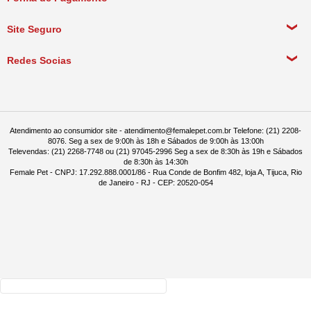
Política de Pagamento
Meus Pedidos
Política de Entrega
Site Seguro
Política de Devolução
Redes Socias
Política de Compra Recorrente
Atendimento ao consumidor site - atendimento@femalepet.com.br Telefone: (21) 2208-
8076. Seg a sex de 9:00h às 18h e Sábados de 9:00h às 13:00h
Televendas: (21) 2268-7748 ou (21) 97045-2996 Seg a sex de 8:30h às 19h e Sábados
de 8:30h às 14:30h
Female Pet - CNPJ: 17.292.888.0001/86 - Rua Conde de Bonfim 482, loja A, Tijuca, Rio
de Janeiro - RJ - CEP: 20520-054