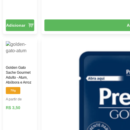
Adicionar
A
Golden Gato
Sache Gourmet
Adulto - Atum,
Abóbora e Arroz
70g
A partir de
R$ 3,50