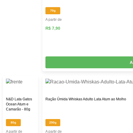
70g
A partir de
R$ 7,90
A
N&D Lata Gatos
Ração Úmida Whiskas Adulto Lata Atum ao Molho
Ocean Atum e
Camarão - 80g
80g
290g
A partir de
A partir de