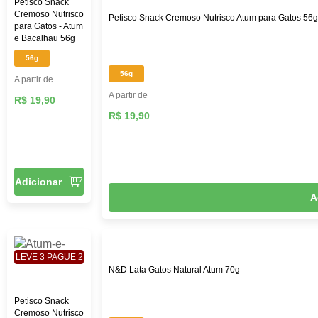
Petisco Snack
Cremoso Nutrisco
Petisco Snack Cremoso Nutrisco Atum para Gatos 56g
para Gatos - Atum
e Bacalhau 56g
56g
56g
A partir de
A partir de
R$ 19,90
R$ 19,90
Adicionar
A
LEVE 3 PAGUE 2
N&D Lata Gatos Natural Atum 70g
Petisco Snack
Cremoso Nutrisco