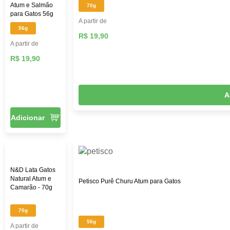
Atum e Salmão
70g
para Gatos 56g
A partir de
56g
R$ 19,90
A partir de
R$ 19,90
A
Adicionar
N&D Lata Gatos
Natural Atum e
Petisco Purê Churu Atum para Gatos
Camarão - 70g
70g
56g
A partir de