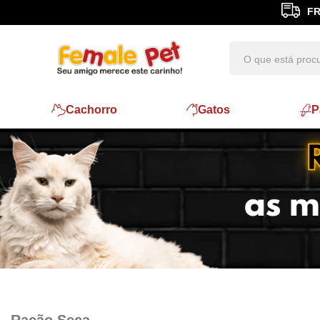
FR
Cachorro
Gatos
P