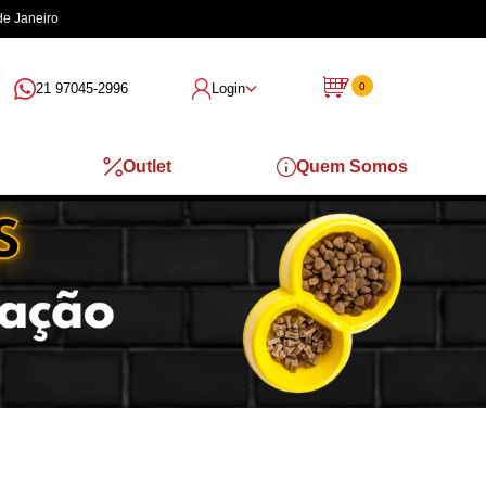
de Janeiro
21 97045-2996
Login
0
Outlet
Quem Somos