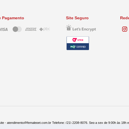
e Pagamento
Site Seguro
Rede
ite - atendimento@femalepet.com.br Telefone: (21) 2208-8076. Seg a sex de 9:00h às 18h 
ndas: (21) 2268-7748 ou (21) 97045-2996 Seg a sex de 8:30h às 19h e Sábados de 8:30h às