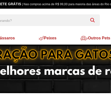
ETE GRÁTIS
| Nas compras acima de R$ 99,00 para maioria das áreas do Rio 
ássaros
Peixes
Outros Pets