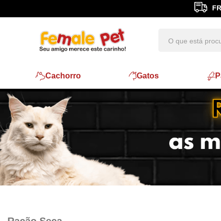
FR
Cachorro
Gatos
P