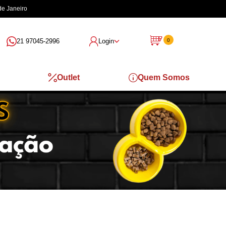
de Janeiro
21 97045-2996
Login
0
Outlet
Quem Somos