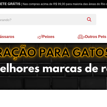
ETE GRÁTIS
| Nas compras acima de R$ 99,00 para maioria das áreas do Rio 
ássaros
Peixes
Outros Pets