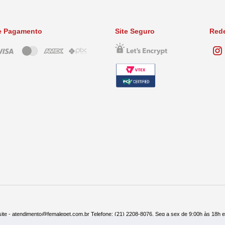
e Pagamento
Site Seguro
Rede
ite - atendimento@femalepet.com.br Telefone: (21) 2208-8076. Seg a sex de 9:00h às 18h 
ndas: (21) 2268-7748 ou (21) 97045-2996 Seg a sex de 8:30h às 19h e Sábados de 8:30h às