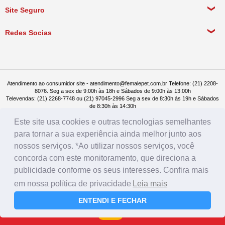
Política de Entrega
Site Seguro
Política de Devolução
Redes Socias
Política de Compra Recorrente
Atendimento ao consumidor site - atendimento@femalepet.com.br Telefone: (21) 2208-
8076. Seg a sex de 9:00h às 18h e Sábados de 9:00h às 13:00h
Televendas: (21) 2268-7748 ou (21) 97045-2996 Seg a sex de 8:30h às 19h e Sábados
de 8:30h às 14:30h
Female Pet - CNPJ: 17.292.888.0001/86 - Rua Conde de Bonfim 482, loja A, Tijuca, Rio
Este site usa cookies e outras tecnologias semelhantes
de Janeiro - RJ - CEP: 20520-054
para tornar a sua experiência ainda melhor junto aos
nossos serviços. *Ao utilizar nossos serviços, você
concorda com este monitoramento, que direciona a
publicidade conforme os seus interesses. Confira mais
em nossa política de privacidade
Leia mais
ENTENDI E FECHAR
Farmácia
Rações
Menu
Login