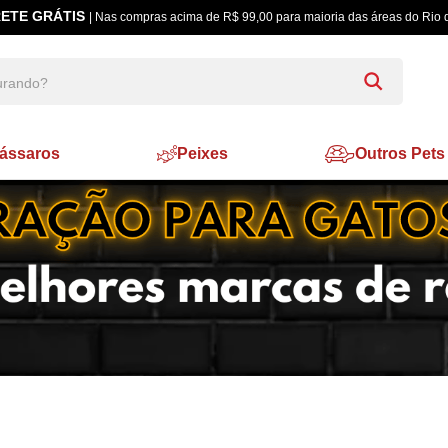
ETE GRÁTIS
| Nas compras acima de R$ 99,00 para maioria das áreas do Rio 
ássaros
Peixes
Outros Pets