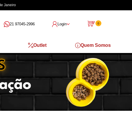
de Janeiro
21 97045-2996
Login
0
Outlet
Quem Somos