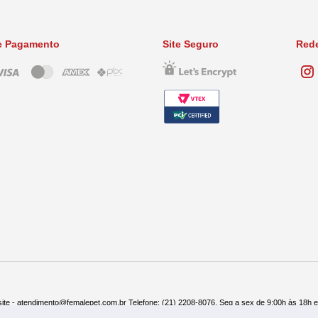
e Pagamento
Site Seguro
Rede
ite - atendimento@femalepet.com.br Telefone: (21) 2208-8076. Seg a sex de 9:00h às 18h 
ndas: (21) 2268-7748 ou (21) 97045-2996 Seg a sex de 8:30h às 19h e Sábados de 8:30h às