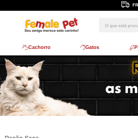
FR
Cachorro
Gatos
P