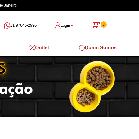
de Janeiro
21 97045-2996
Login
0
Outlet
Quem Somos