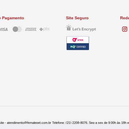
e Pagamento
Site Seguro
Rede
ite - atendimento@femalepet.com.br Telefone: (21) 2208-8076. Seg a sex de 9:00h às 18h 
ndas: (21) 2268-7748 ou (21) 97045-2996 Seg a sex de 8:30h às 19h e Sábados de 8:30h às