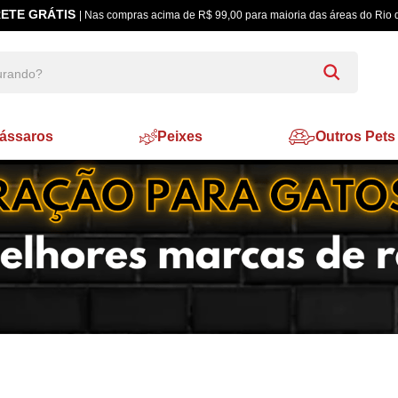
ETE GRÁTIS
| Nas compras acima de R$ 99,00 para maioria das áreas do Rio 
ássaros
Peixes
Outros Pets