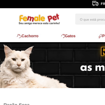
FR
Cachorro
Gatos
P