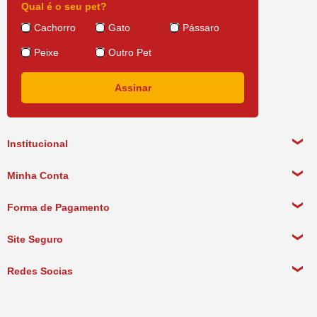
Qual é o seu pet?
Cachorro
Gato
Pássaro
Peixe
Outro Pet
Institucional
Sobre a empresa
Minha Conta
Política de Privacidade
Meus Dados Pessoais
Forma de Pagamento
Política de Pagamento
Meus Pedidos
Política de Entrega
Site Seguro
Política de Devolução
Redes Socias
Política de Compra Recorrente