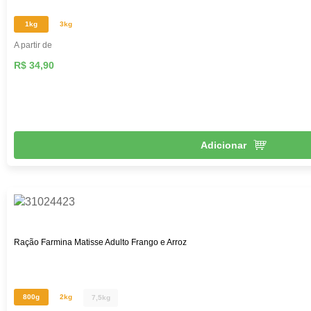
1kg
3kg
A partir de
R$ 34,90
Adicionar
Ração Farmina Matisse Adulto Frango e Arroz
800g
2kg
7,5kg