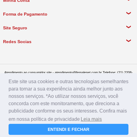
Minha Conta
Política de Privacidade
Meus Dados Pessoais
Forma de Pagamento
Política de Pagamento
Meus Pedidos
Política de Entrega
Site Seguro
Política de Devolução
Redes Socias
Política de Compra Recorrente
Atendimento ao consumidor site - atendimento@femalepet.com.br Telefone: (21) 2208-
8076. Seg a sex de 9:00h às 18h e Sábados de 9:00h às 13:00h
Este site usa cookies e outras tecnologias semelhantes
Televendas: (21) 2268-7748 ou (21) 97045-2996 Seg a sex de 8:30h às 19h e Sábados
de 8:30h às 14:30h
para tornar a sua experiência ainda melhor junto aos
Female Pet - CNPJ: 17.292.888.0001/86 - Rua Conde de Bonfim 482, loja A, Tijuca, Rio
de Janeiro - RJ - CEP: 20520-054
nossos serviços. *Ao utilizar nossos serviços, você
concorda com este monitoramento, que direciona a
publicidade conforme os seus interesses. Confira mais
em nossa política de privacidade
Leia mais
ENTENDI E FECHAR
Farmácia
Rações