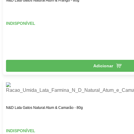
N&D Lata Gatos Natural Atum & Frango - 80g
doenças renais, obesidade felina, diabetes felina,
problemas gastrointestinais, entre outras.
INDISPONÍVEL
Adicionar
N&D Lata Gatos Natural Atum & Camarão - 80g
INDISPONÍVEL