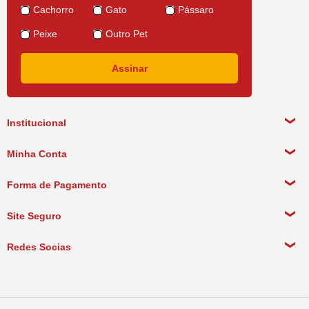
Cachorro
Gato
Pássaro
Peixe
Outro Pet
Institucional
Sobre a empresa
Minha Conta
Política de Privacidade
Meus Dados Pessoais
Forma de Pagamento
Política de Pagamento
Meus Pedidos
Política de Entrega
Site Seguro
Política de Devolução
Redes Socias
Política de Compra Recorrente