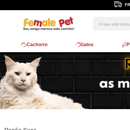
FR
Cachorro
Gatos
P