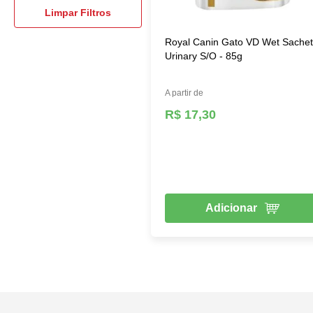
úmida: em lata e em sachê. A primeira opção tem um maior r
Limpar Filtros
de ração.
Royal Canin Gato VD Wet Sache
Ração medicamentosa
Urinary S/O - 85g
As rações medicamentosas para gatos podem ser prescritas 
A partir de
comuns auxiliam no tratamento de doenças renais, obesidade fe
R$ 17,30
Adicionar