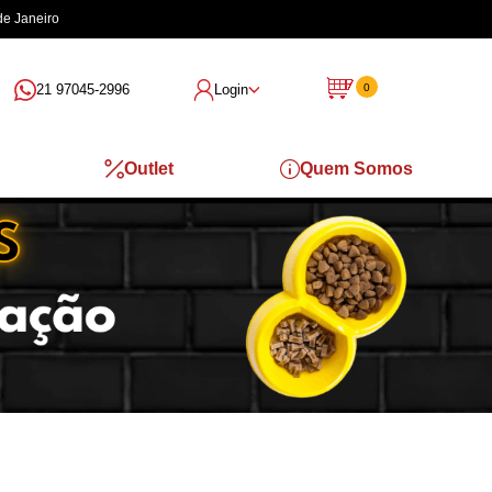
de Janeiro
21 97045-2996
Login
0
Outlet
Quem Somos