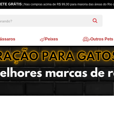
ETE GRÁTIS
| Nas compras acima de R$ 99,00 para maioria das áreas do Rio 
ássaros
Peixes
Outros Pets