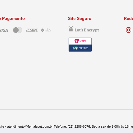
e Pagamento
Site Seguro
Rede
ite - atendimento@femalepet.com.br Telefone: (21) 2208-8076. Seg a sex de 9:00h às 18h 
ndas: (21) 2268-7748 ou (21) 97045-2996 Seg a sex de 8:30h às 19h e Sábados de 8:30h às