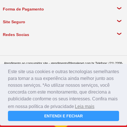
Política de Privacidade
Meus Dados Pessoais
Forma de Pagamento
Política de Pagamento
Meus Pedidos
Política de Entrega
Site Seguro
Política de Devolução
Redes Socias
Política de Compra Recorrente
Atendimento ao consumidor site - atendimento@femalepet.com.br Telefone: (21) 2208-
8076. Seg a sex de 9:00h às 18h e Sábados de 9:00h às 13:00h
Este site usa cookies e outras tecnologias semelhantes
Televendas: (21) 2268-7748 ou (21) 97045-2996 Seg a sex de 8:30h às 19h e Sábados
de 8:30h às 14:30h
para tornar a sua experiência ainda melhor junto aos
Female Pet - CNPJ: 17.292.888.0001/86 - Rua Conde de Bonfim 482, loja A, Tijuca, Rio
de Janeiro - RJ - CEP: 20520-054
nossos serviços. *Ao utilizar nossos serviços, você
concorda com este monitoramento, que direciona a
publicidade conforme os seus interesses. Confira mais
em nossa política de privacidade
Leia mais
ENTENDI E FECHAR
Farmácia
Rações
Menu
Login