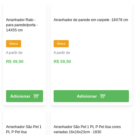
gato. Você pode inseri-lo nos brinquedos, varinha ou
arranhador para torná-los mais atrativo. Catnip para o seu
gatinho você encontra aqui, na Female.
Arranhador Rato -
Arranhador de parede em carpete -18X78 cm
para parede/porta -
14X55 cm
Único
Único
A partir de
A partir de
R$ 49,90
R$ 59,90
Adicionar
Adicionar
Arranhador São Pet 1
Arranhador São Pet 1 PL P Pel lisa cores
PL P Pel lisa
variadas 16x16x23cm - 1830