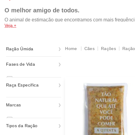
O melhor amigo de todos.
O animal de estimação que encontramos com mais frequência n
Veja +
da pomerania, shih tzu, yorkshire, chow chow, rottweiler, mal
por isso, a nossa missão é retribuir com um lar cheio de amo
rações das melhores marcas, como: Royal Canin, PremieR, Gold
acessórios e muito mais!
Cães
Rações
Ração
Ração Úmida
Ração Úmida
Fases de Vida
Filhote
Raça Específica
Adulto
Senior
Todas
Marcas
ver todas
Todas as Fases
A quinta
Tipos da Ração