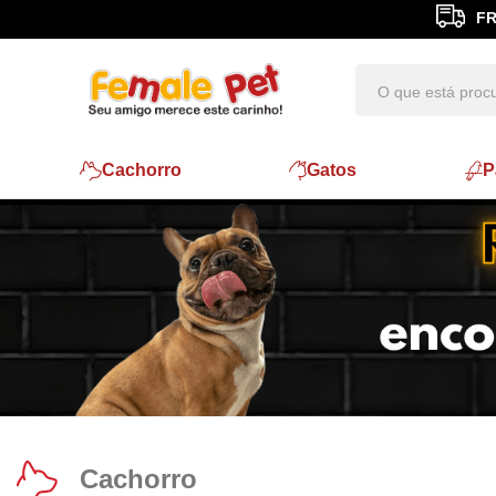
FR
Cachorro
Gatos
P
Cachorro