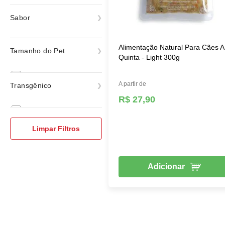
Natural
Sabor
ver todas
Light
Alimentação Natural Para Cães A
Tamanho do Pet
ver todas
Quinta - Light 300g
Raças Mini e Pequenas
A partir de
Transgênico
Raças Médias
R$ 27,90
Raças Grandes e Gigantes
Sem Trasgênico
Limpar Filtros
Adicionar