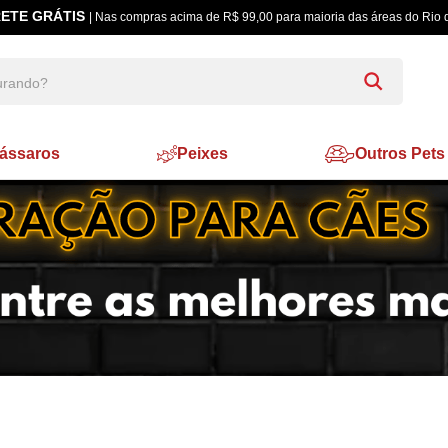
ETE GRÁTIS
| Nas compras acima de R$ 99,00 para maioria das áreas do Rio 
ássaros
Peixes
Outros Pets