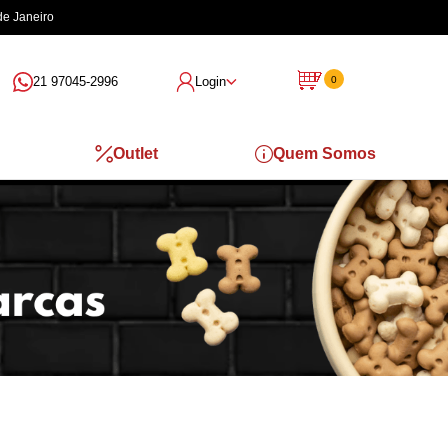
de Janeiro
21 97045-2996
Login
0
Outlet
Quem Somos