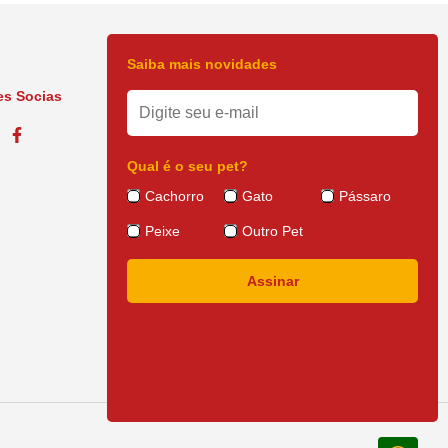
Saiba mais novidades
s Socias
Qual é o seu pet?
Cachorro
Gato
Pássaro
Peixe
Outro Pet