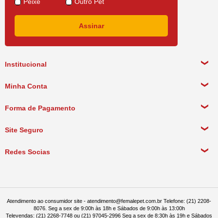
Peixe
Outro Pet
Institucional
Sobre a empresa
Minha Conta
Política de Privacidade
Meus Dados Pessoais
Forma de Pagamento
Política de Pagamento
Meus Pedidos
Política de Entrega
Site Seguro
Política de Devolução
Redes Socias
Política de Compra Recorrente
Atendimento ao consumidor site - atendimento@femalepet.com.br Telefone: (21) 2208-
8076. Seg a sex de 9:00h às 18h e Sábados de 9:00h às 13:00h
Televendas: (21) 2268-7748 ou (21) 97045-2996 Seg a sex de 8:30h às 19h e Sábados