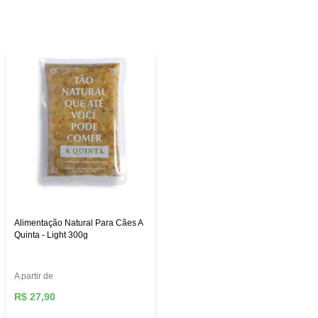
custo-benefício. Aqui na Female Pet, você encontra rações
das melhores marcas, como: Royal Canin, PremieR,
Golden, Hill’s Science, entre outras, além de diversos
brinquedos que vão deixar seu pet mais feliz e ativo,
roupas, acessórios e muito mais!
Alimentação Natural Para Cães A
Quinta - Light 300g
A partir de
R$ 27,90