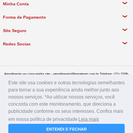
Sobre a empresa
Minha Conta
Política de Privacidade
Meus Dados Pessoais
Forma de Pagamento
Política de Pagamento
Meus Pedidos
Política de Entrega
Site Seguro
Política de Devolução
Redes Socias
Política de Compra Recorrente
Atendimento ao consumidor site - atendimento@femalepet.com.br Telefone: (21) 2208-
8076. Seg a sex de 9:00h às 18h e Sábados de 9:00h às 13:00h
Este site usa cookies e outras tecnologias semelhantes
Televendas: (21) 2268-7748 ou (21) 97045-2996 Seg a sex de 8:30h às 19h e Sábados
de 8:30h às 14:30h
para tornar a sua experiência ainda melhor junto aos
Female Pet - CNPJ: 17.292.888.0001/86 - Rua Conde de Bonfim 482, loja A, Tijuca, Rio
de Janeiro - RJ - CEP: 20520-054
nossos serviços. *Ao utilizar nossos serviços, você
concorda com este monitoramento, que direciona a
publicidade conforme os seus interesses. Confira mais
em nossa política de privacidade
Leia mais
ENTENDI E FECHAR