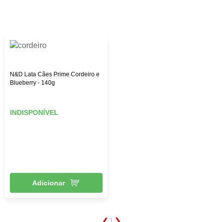
custo-benefício. Aqui na Female Pet, você encontra rações
das melhores marcas, como: Royal Canin, PremieR,
Golden, Hill’s Science, entre outras, além de diversos
brinquedos que vão deixar seu pet mais feliz e ativo,
roupas, acessórios e muito mais!
N&D Lata Cães Prime Cordeiro e
Blueberry - 140g
INDISPONÍVEL
Adicionar
1