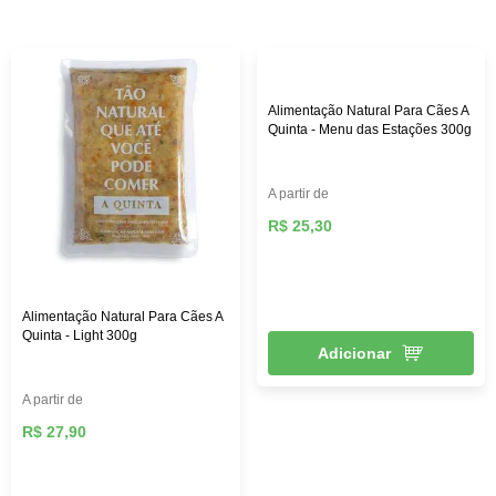
custo-benefício. Aqui na Female Pet, você encontra rações
das melhores marcas, como: Royal Canin, PremieR,
Golden, Hill’s Science, entre outras, além de diversos
brinquedos que vão deixar seu pet mais feliz e ativo,
roupas, acessórios e muito mais!
Alimentação Natural Para Cães A
Quinta - Menu das Estações 300g
A partir de
R$ 25,30
Alimentação Natural Para Cães A
Quinta - Light 300g
Adicionar
A partir de
R$ 27,90