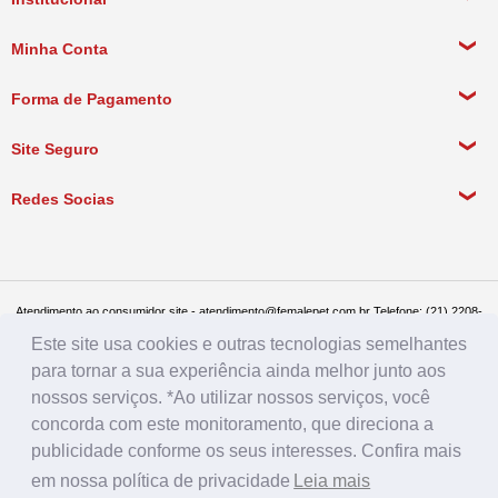
Sobre a empresa
Minha Conta
Política de Privacidade
Meus Dados Pessoais
Forma de Pagamento
Política de Pagamento
Meus Pedidos
Política de Entrega
Site Seguro
Política de Devolução
Redes Socias
Política de Compra Recorrente
Atendimento ao consumidor site - atendimento@femalepet.com.br Telefone: (21) 2208-
8076. Seg a sex de 9:00h às 18h e Sábados de 9:00h às 13:00h
Este site usa cookies e outras tecnologias semelhantes
Televendas: (21) 2268-7748 ou (21) 97045-2996 Seg a sex de 8:30h às 19h e Sábados
de 8:30h às 14:30h
para tornar a sua experiência ainda melhor junto aos
Female Pet - CNPJ: 17.292.888.0001/86 - Rua Conde de Bonfim 482, loja A, Tijuca, Rio
nossos serviços. *Ao utilizar nossos serviços, você
de Janeiro - RJ - CEP: 20520-054
concorda com este monitoramento, que direciona a
publicidade conforme os seus interesses. Confira mais
em nossa política de privacidade
Leia mais