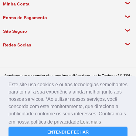
Sobre a empresa
Minha Conta
Política de Privacidade
Meus Dados Pessoais
Forma de Pagamento
Política de Pagamento
Meus Pedidos
Política de Entrega
Site Seguro
Política de Devolução
Redes Socias
Política de Compra Recorrente
Atendimento ao consumidor site - atendimento@femalepet.com.br Telefone: (21) 2208-
8076. Seg a sex de 9:00h às 18h e Sábados de 9:00h às 13:00h
Este site usa cookies e outras tecnologias semelhantes
Televendas: (21) 2268-7748 ou (21) 97045-2996 Seg a sex de 8:30h às 19h e Sábados
de 8:30h às 14:30h
para tornar a sua experiência ainda melhor junto aos
Female Pet - CNPJ: 17.292.888.0001/86 - Rua Conde de Bonfim 482, loja A, Tijuca, Rio
de Janeiro - RJ - CEP: 20520-054
nossos serviços. *Ao utilizar nossos serviços, você
concorda com este monitoramento, que direciona a
publicidade conforme os seus interesses. Confira mais
em nossa política de privacidade
Leia mais
ENTENDI E FECHAR