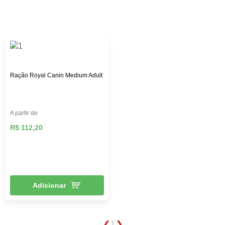
custo-benefício. Aqui na Female Pet, você encontra rações
das melhores marcas, como: Royal Canin, PremieR,
Golden, Hill’s Science, entre outras, além de diversos
brinquedos que vão deixar seu pet mais feliz e ativo,
roupas, acessórios e muito mais!
Ração Royal Canin Medium Adult
A partir de
R$ 112,20
Adicionar
1