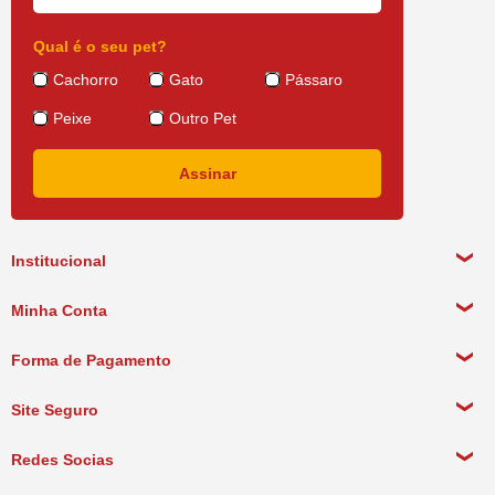
Qual é o seu pet?
Cachorro
Gato
Pássaro
Peixe
Outro Pet
Institucional
Sobre a empresa
Minha Conta
Política de Privacidade
Meus Dados Pessoais
Forma de Pagamento
Política de Pagamento
Meus Pedidos
Política de Entrega
Site Seguro
Política de Devolução
Redes Socias
Política de Compra Recorrente