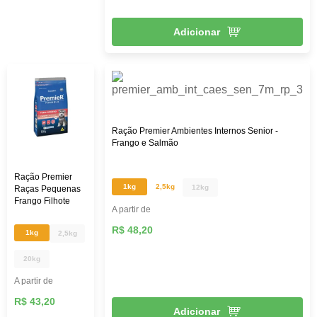
Adicionar
Ração Premier Ambientes Internos Senior -
Frango e Salmão
Ração Premier
1kg
2,5kg
12kg
Raças Pequenas
Frango Filhote
A partir de
R$ 48,20
1kg
2,5kg
20kg
A partir de
R$ 43,20
Adicionar