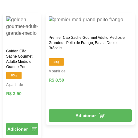
custo-benefício. Aqui na Female Pet, você encontra rações
das melhores marcas, como: Royal Canin, PremieR,
Golden, Hill’s Science, entre outras, além de diversos
brinquedos que vão deixar seu pet mais feliz e ativo,
roupas, acessórios e muito mais!
Premier Cão Sache Gourmet Adulto Médios e
Grandes - Peito de Frango, Batata Doce e
Brócolis
Golden Cão
Sache Gourmet
Adulto Médio e
85g
Grande Porte -
A partir de
Frango, Espinafre,
85g
Arroz e Cenoura
R$ 8,50
A partir de
R$ 3,90
Adicionar
Adicionar