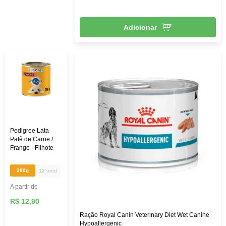
Adicionar
Pedigree Lata
Patê de Carne /
Frango - Filhote
280g
12 unid
A partir de
R$ 12,90
Ração Royal Canin Veterinary Diet Wet Canine
Hypoallergenic