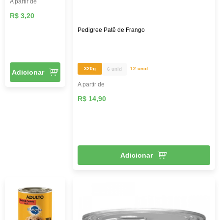
A partir de
R$ 3,20
Pedigree Patê de Frango
320g
12 unid
6 unid
Adicionar
A partir de
R$ 14,90
Adicionar