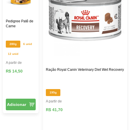
Pedigree Patê de
Carne
280g
6 unid
12 unid
A partir de
Ração Royal Canin Veterinary Diet Wet Recovery
R$ 14,50
195g
A partir de
Adicionar
R$ 41,70