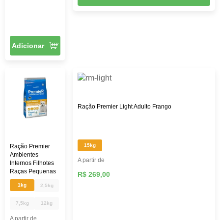
Adicionar
Ração Premier Light Adulto Frango
15kg
Ração Premier
Ambientes
A partir de
Internos Filhotes
Raças Pequenas
R$ 269,00
1kg
2,5kg
7,5kg
12kg
A partir de