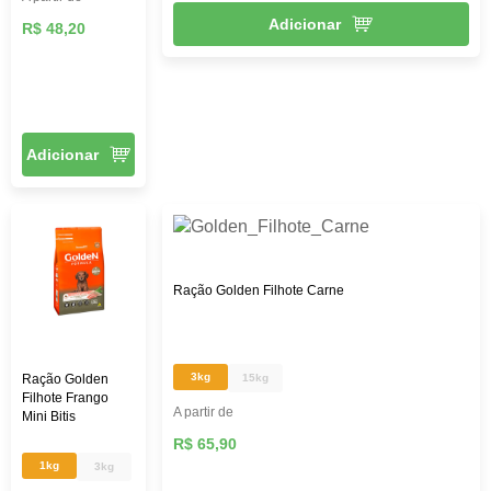
Adicionar
R$ 48,20
Adicionar
Ração Golden Filhote Carne
3kg
Ração Golden
15kg
Filhote Frango
A partir de
Mini Bitis
R$ 65,90
1kg
3kg