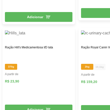
Adicionar
Ração Hill's Medicamentosa I/D lata
Ração Royal Canin Ve
370g
2kg
10,1kg
A partir de
A partir de
R$ 23,90
R$ 159,20
Adicionar