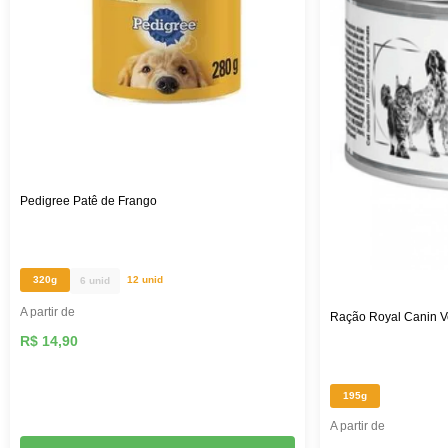
Pedigree Patê de Frango
320g
12 unid
6 unid
A partir de
Ração Royal Canin Ve
R$ 14,90
195g
A partir de