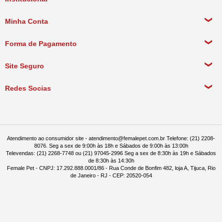
Sobre a empresa
Minha Conta
Política de Privacidade
Meus Dados Pessoais
Forma de Pagamento
Política de Pagamento
Meus Pedidos
Política de Entrega
Site Seguro
Política de Devolução
Redes Socias
Política de Compra Recorrente
Atendimento ao consumidor site - atendimento@femalepet.com.br Telefone: (21) 2208-
8076. Seg a sex de 9:00h às 18h e Sábados de 9:00h às 13:00h
Televendas: (21) 2268-7748 ou (21) 97045-2996 Seg a sex de 8:30h às 19h e Sábados
de 8:30h às 14:30h
Female Pet - CNPJ: 17.292.888.0001/86 - Rua Conde de Bonfim 482, loja A, Tijuca, Rio
de Janeiro - RJ - CEP: 20520-054