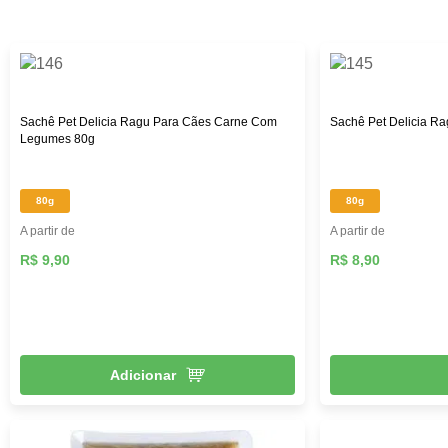
custo-benefício. Aqui na Female Pet, você encontra rações
das melhores marcas, como: Royal Canin, PremieR,
Golden, Hill’s Science, entre outras, além de diversos
brinquedos que vão deixar seu pet mais feliz e ativo,
roupas, acessórios e muito mais!
Sachê Pet Delicia Ragu Para Cães Carne Com
Sachê Pet Delicia R
Legumes 80g
80g
80g
A partir de
A partir de
R$ 9,90
R$ 8,90
Adicionar