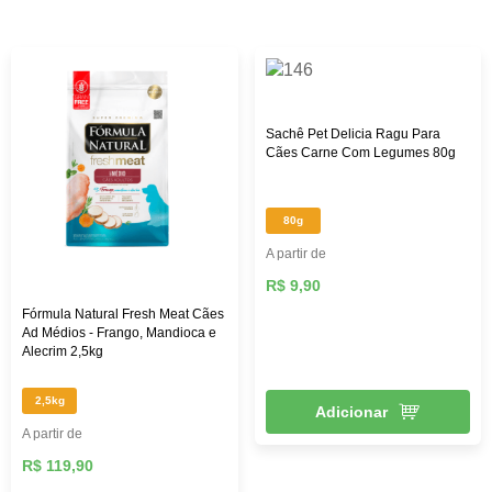
custo-benefício. Aqui na Female Pet, você encontra rações
das melhores marcas, como: Royal Canin, PremieR,
Golden, Hill’s Science, entre outras, além de diversos
brinquedos que vão deixar seu pet mais feliz e ativo,
roupas, acessórios e muito mais!
Sachê Pet Delicia Ragu Para
Cães Carne Com Legumes 80g
80g
A partir de
R$ 9,90
Fórmula Natural Fresh Meat Cães
Ad Médios - Frango, Mandioca e
Alecrim 2,5kg
2,5kg
Adicionar
A partir de
R$ 119,90