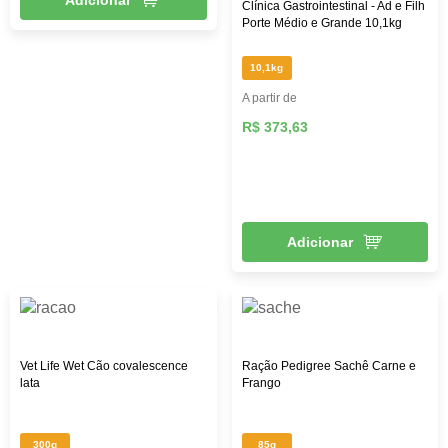
Clínica Gastrointestinal - Ad e Filh
Porte Médio e Grande 10,1kg
10,1kg
A partir de
R$ 373,63
Adicionar
Vet Life Wet Cão covalescence
Ração Pedigree Sachê Carne e
lata
Frango
300g
85g