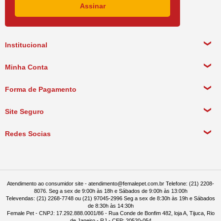
Institucional
Sobre a empresa
Minha Conta
Política de Privacidade
Meus Dados Pessoais
Forma de Pagamento
Política de Pagamento
Meus Pedidos
Política de Entrega
Site Seguro
Política de Devolução
Redes Socias
Política de Compra Recorrente
Atendimento ao consumidor site - atendimento@femalepet.com.br Telefone: (21) 2208-
8076. Seg a sex de 9:00h às 18h e Sábados de 9:00h às 13:00h
Televendas: (21) 2268-7748 ou (21) 97045-2996 Seg a sex de 8:30h às 19h e Sábados
de 8:30h às 14:30h
Female Pet - CNPJ: 17.292.888.0001/86 - Rua Conde de Bonfim 482, loja A, Tijuca, Rio
de Janeiro - RJ - CEP: 20520-054