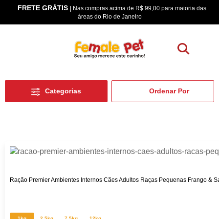
FRETE GRÁTIS
os
| Nas compras acima de R$ 99,00 para maioria das
áreas do Rio de Janeiro
Categorias
Ração Premier Ambientes Internos Cães Adultos Raças Pequenas Frango & 
1kg
2,5kg
7,5kg
12kg