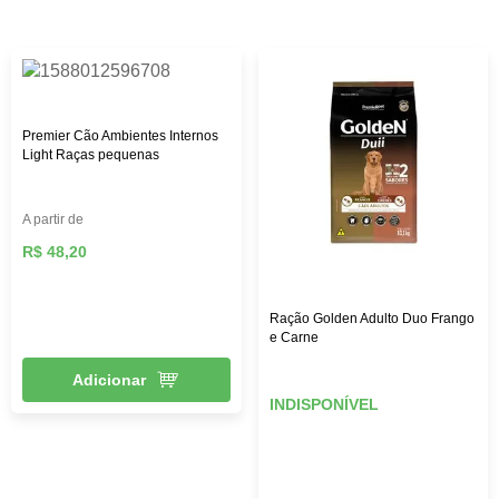
custo-benefício. Aqui na Female Pet, você encontra rações
das melhores marcas, como: Royal Canin, PremieR,
Golden, Hill’s Science, entre outras, além de diversos
brinquedos que vão deixar seu pet mais feliz e ativo,
roupas, acessórios e muito mais!
Premier Cão Ambientes Internos
Light Raças pequenas
A partir de
R$ 48,20
Ração Golden Adulto Duo Frango
e Carne
Adicionar
INDISPONÍVEL