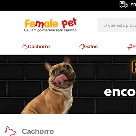
FR
Cachorro
Gatos
P
Cachorro