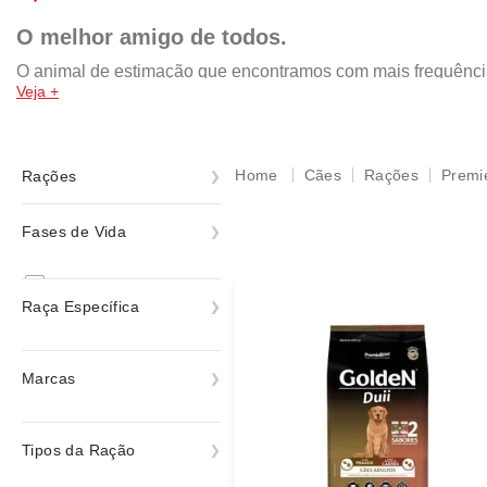
O melhor amigo de todos.
O animal de estimação que encontramos com mais frequência n
Veja +
da pomerania, shih tzu, yorkshire, chow chow, rottweiler, mal
por isso, a nossa missão é retribuir com um lar cheio de amo
rações das melhores marcas, como: Royal Canin, PremieR, Gold
acessórios e muito mais!
Cães
Rações
Premi
Rações
Ração Seca
Fases de Vida
Rações
Adulto
Raça Específica
Shih-tzu
Marcas
ver todas
Premier Pet
Tipos da Ração
ver todas