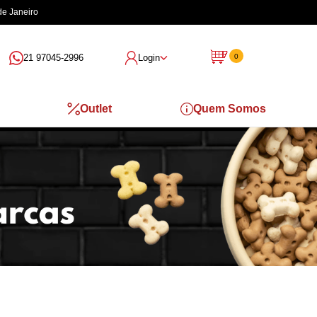
de Janeiro
21 97045-2996
Login
0
Outlet
Quem Somos