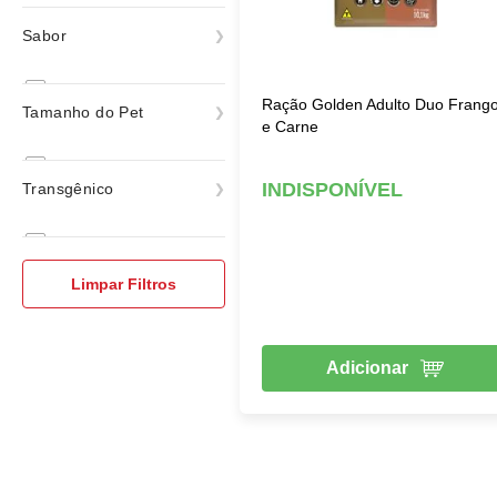
Premium
Sabor
ver todas
Carne
Ração Golden Adulto Duo Frang
Tamanho do Pet
e Carne
Frango
Raças Mini e Pequenas
INDISPONÍVEL
Transgênico
Raças Médias
Raças Grandes e Gigantes
Com Transgênico
Limpar Filtros
Adicionar