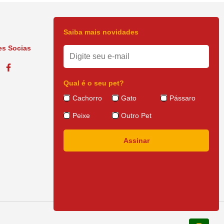
Saiba mais novidades
s Socias
Qual é o seu pet?
Cachorro
Gato
Pássaro
Peixe
Outro Pet