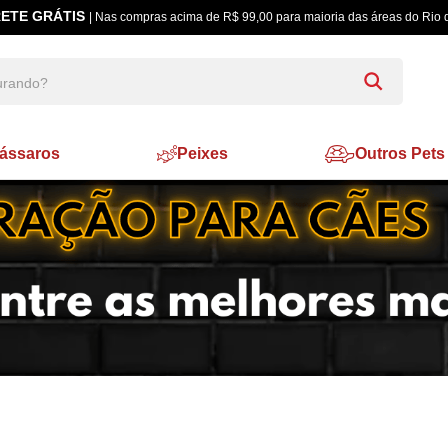
ETE GRÁTIS
| Nas compras acima de R$ 99,00 para maioria das áreas do Rio 
ássaros
Peixes
Outros Pets