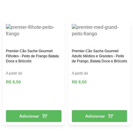
custo-benefício. Aqui na Female Pet, você encontra rações
das melhores marcas, como: Royal Canin, PremieR,
Golden, Hill’s Science, entre outras, além de diversos
brinquedos que vão deixar seu pet mais feliz e ativo,
roupas, acessórios e muito mais!
Premier Cão Sache Gourmet
Premier Cão Sache Gourmet
Filhotes - Peito de Frango Batata
Adulto Médios e Grandes - Peito
Doce e Brócolis
de Frango, Batata Doce e Brócolis
A partir de
A partir de
R$ 8,50
R$ 8,50
Adicionar
Adicionar