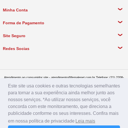
Sobre a empresa
Minha Conta
Política de Privacidade
Meus Dados Pessoais
Forma de Pagamento
Política de Pagamento
Meus Pedidos
Política de Entrega
Site Seguro
Política de Devolução
Redes Socias
Política de Compra Recorrente
Atendimento ao consumidor site - atendimento@femalepet.com.br Telefone: (21) 2208-
8076. Seg a sex de 9:00h às 18h e Sábados de 9:00h às 13:00h
Este site usa cookies e outras tecnologias semelhantes
Televendas: (21) 2268-7748 ou (21) 97045-2996 Seg a sex de 8:30h às 19h e Sábados
de 8:30h às 14:30h
para tornar a sua experiência ainda melhor junto aos
Female Pet - CNPJ: 17.292.888.0001/86 - Rua Conde de Bonfim 482, loja A, Tijuca, Rio
de Janeiro - RJ - CEP: 20520-054
nossos serviços. *Ao utilizar nossos serviços, você
concorda com este monitoramento, que direciona a
publicidade conforme os seus interesses. Confira mais
em nossa política de privacidade
Leia mais