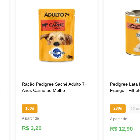
Ração Pedigree Sachê Adulto 7+
Pedigree Lata 
o
Anos Carne ao Molho
Frango - Filhot
100g
280g
12 un
A partir de
A partir de
R$ 3,20
R$ 12,90