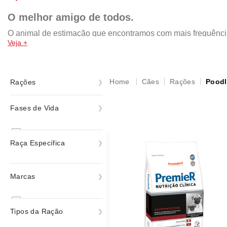
O melhor amigo de todos.
O animal de estimação que encontramos com mais frequência n
Veja +
da pomerania, shih tzu, yorkshire, chow chow, rottweiler, mal
por isso, a nossa missão é retribuir com um lar cheio de amo
rações das melhores marcas, como: Royal Canin, PremieR, Gold
acessórios e muito mais!
Cães
Rações
Poodl
Rações
Ração Medicamentosa
Fases de Vida
Ração Seca
Filhote
Ração Úmida
Raça Específica
Rações
Adulto
Senior
Poodle
Marcas
ver todas
Todas as Fases
A quinta
Tipos da Ração
Farmina N&D