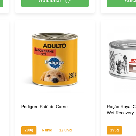
Adicionar
Adic
Pedigree Patê de Carne
Ração Royal Ca
Wet Recovery
280g
6 unid
12 unid
195g