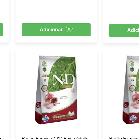
Adicionar
Adic
o
Ração Farmina N&D Prime Adulto
Ração Farmina