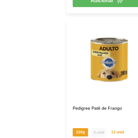
Adicionar
Pedigree Patê de Frango
320g
12 unid
6 unid