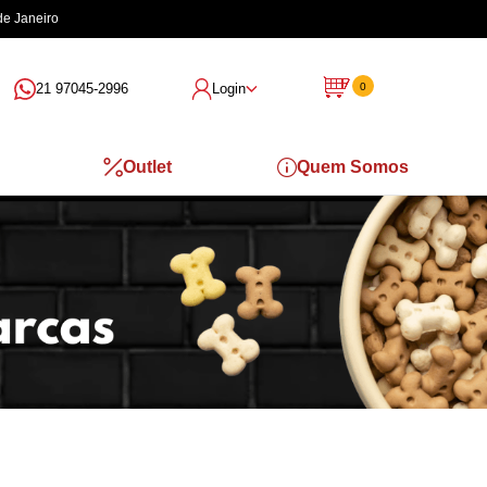
21 97045-2996
Login
0
Outlet
Quem Somos