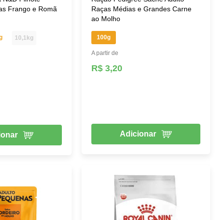
as Frango e Romã
Raças Médias e Grandes Carne
ao Molho
g
100g
10,1kg
A partir de
R$ 3,20
Adicionar
ionar