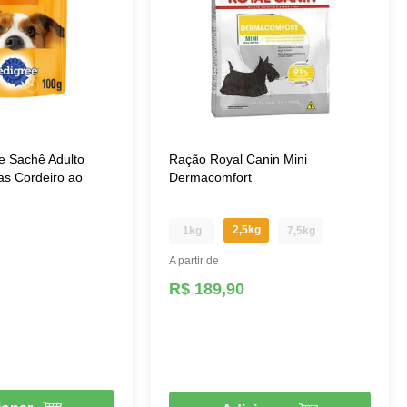
e Sachê Adulto
Ração Royal Canin Mini
s Cordeiro ao
Dermacomfort
2,5kg
1kg
7,5kg
A partir de
R$ 189,90