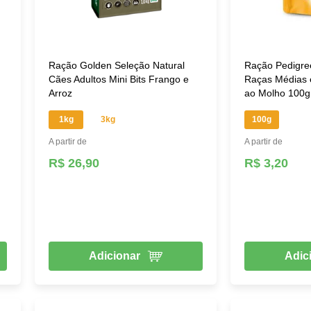
Ração Golden Seleção Natural
Ração Pedigre
Cães Adultos Mini Bits Frango e
Raças Médias 
Arroz
ao Molho 100g
1kg
3kg
100g
A partir de
A partir de
R$ 26,90
R$ 3,20
Adicionar
Adic