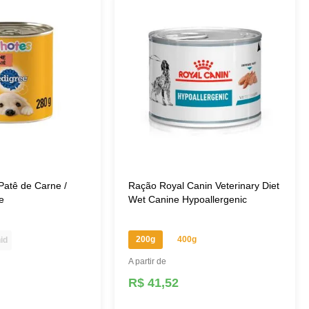
Patê de Carne /
Ração Royal Canin Veterinary Diet
e
Wet Canine Hypoallergenic
200g
400g
id
A partir de
R$ 41,52