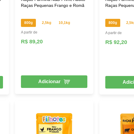
Raças Pequenas Frango e Romã
Raças Pequen
800g
2,5kg
10,1kg
800g
2,5k
A partir de
A partir de
R$ 89,20
R$ 92,20
Adicionar
Adic