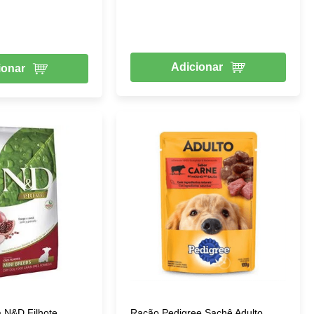
Adicionar
ionar
 N&D Filhote
Ração Pedigree Sachê Adulto