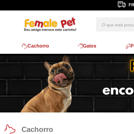
Cachorro
Gatos
P
Cachorro