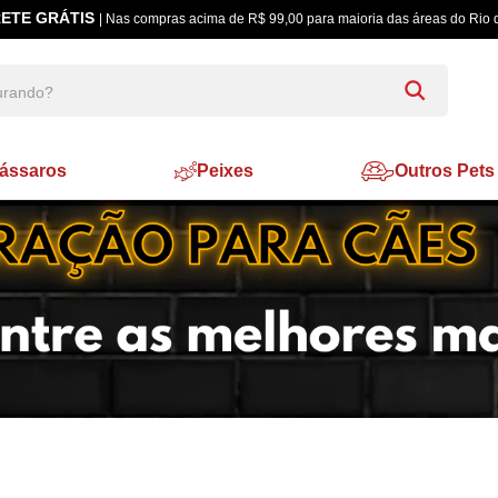
5% à Vista
| Pagamento Pix ou Boleto Bancário
ássaros
Peixes
Outros Pets