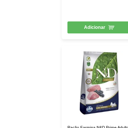
Adicionar
Ração Farmina N&D Prime Adult