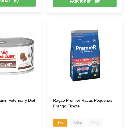
ionar
Adicionar
nin Veterinary Diet
Ração Premier Raças Pequenas
Frango Filhote
1kg
2,5kg
20kg