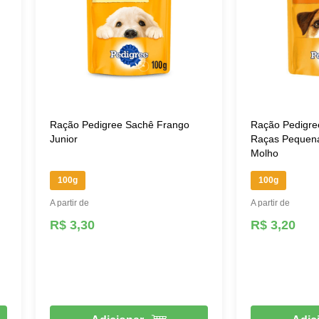
Ração Pedigree Sachê Frango
Ração Pedigre
Junior
Raças Pequena
Molho
100g
100g
A partir de
A partir de
R$ 3,30
R$ 3,20