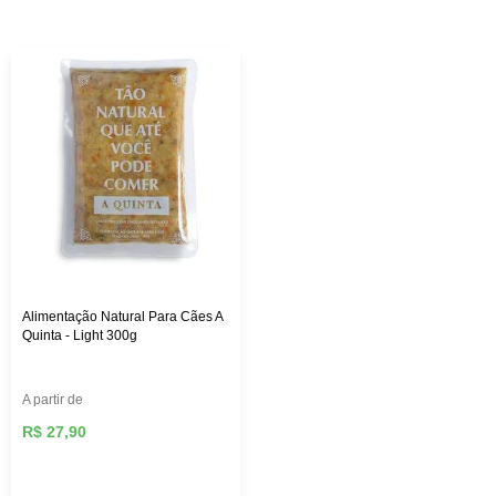
custo-benefício. Aqui na Female Pet, você encontra rações
das melhores marcas, como: Royal Canin, PremieR,
Golden, Hill’s Science, entre outras, além de diversos
brinquedos que vão deixar seu pet mais feliz e ativo,
roupas, acessórios e muito mais!
Alimentação Natural Para Cães A
Quinta - Light 300g
A partir de
R$ 27,90