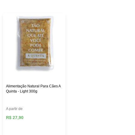
custo-benefício. Aqui na Female Pet, você encontra rações
das melhores marcas, como: Royal Canin, PremieR,
Golden, Hill’s Science, entre outras, além de diversos
brinquedos que vão deixar seu pet mais feliz e ativo,
roupas, acessórios e muito mais!
Alimentação Natural Para Cães A
Quinta - Light 300g
A partir de
R$ 27,90