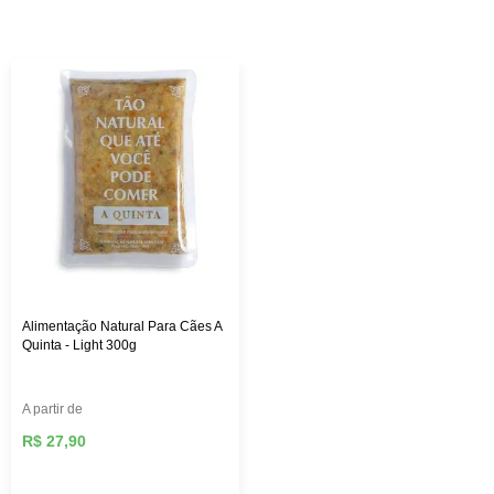
custo-benefício. Aqui na Female Pet, você encontra rações
das melhores marcas, como: Royal Canin, PremieR,
Golden, Hill’s Science, entre outras, além de diversos
brinquedos que vão deixar seu pet mais feliz e ativo,
roupas, acessórios e muito mais!
Alimentação Natural Para Cães A
Quinta - Light 300g
A partir de
R$ 27,90