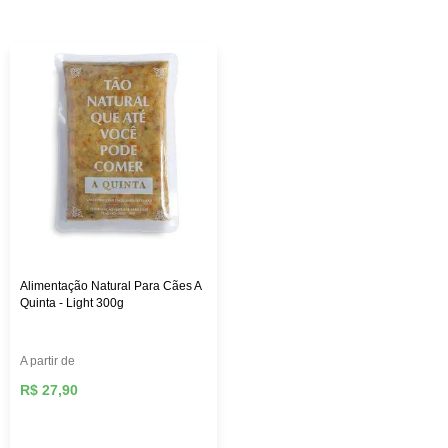
custo-benefício. Aqui na Female Pet, você encontra rações
das melhores marcas, como: Royal Canin, PremieR,
Golden, Hill’s Science, entre outras, além de diversos
brinquedos que vão deixar seu pet mais feliz e ativo,
roupas, acessórios e muito mais!
Alimentação Natural Para Cães A
Quinta - Light 300g
A partir de
R$ 27,90