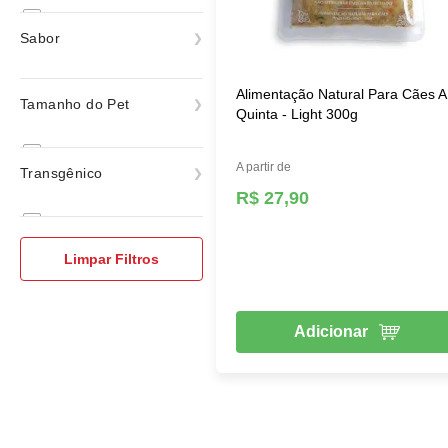
Natural
Sabor
Light
Alimentação Natural Para Cães A
Tamanho do Pet
ver todas
Quinta - Light 300g
Raças Mini e Pequenas
A partir de
Transgênico
Raças Médias
R$ 27,90
Raças Grandes e Gigantes
Sem Trasgênico
Limpar Filtros
Adicionar