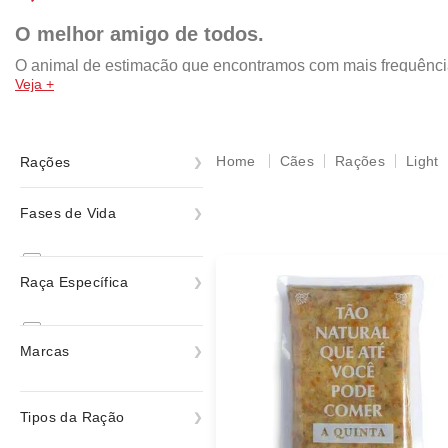
O melhor amigo de todos.
O animal de estimação que encontramos com mais frequência n
Veja +
da pomerania, shih tzu, yorkshire, chow chow, rottweiler, mal
por isso, a nossa missão é retribuir com um lar cheio de amo
rações das melhores marcas, como: Royal Canin, PremieR, Gold
acessórios e muito mais!
Cães
Rações
Light
Rações
Ração Úmida
Fases de Vida
Rações
Filhote
Raça Específica
Adulto
Senior
Todas
Marcas
Todas as Fases
A quinta
Tipos da Ração
ver todas