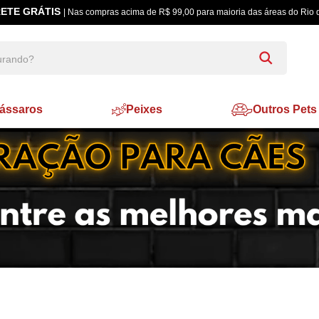
ETE GRÁTIS
| Nas compras acima de R$ 99,00 para maioria das áreas do Rio 
ássaros
Peixes
Outros Pets