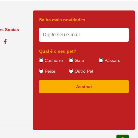
Saiba mais novidades
s Socias
Qual é o seu pet?
Cachorro
Gato
Pássaro
Peixe
Outro Pet