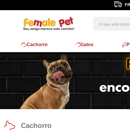
FR
Cachorro
Gatos
P
Cachorro