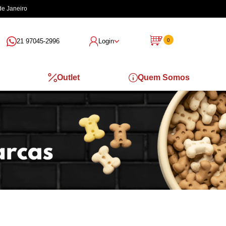
de Janeiro
21 97045-2996
Login
0
Outlet
Quem Somos