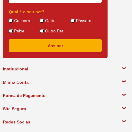
Qual é o seu pet?
Cachorro
Gato
Pássaro
Peixe
Outro Pet
Institucional
Sobre a empresa
Minha Conta
Política de Privacidade
Meus Dados Pessoais
Forma de Pagamento
Política de Pagamento
Meus Pedidos
Política de Entrega
Site Seguro
Política de Devolução
Redes Socias
Política de Compra Recorrente