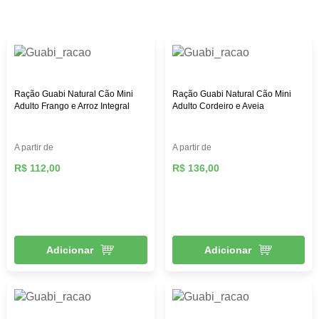
custo-benefício. Aqui na Female Pet, você encontra rações
das melhores marcas, como: Royal Canin, PremieR,
Golden, Hill’s Science, entre outras, além de diversos
brinquedos que vão deixar seu pet mais feliz e ativo,
roupas, acessórios e muito mais!
Ração Guabi Natural Cão Mini
Ração Guabi Natural Cão Mini
Adulto Frango e Arroz Integral
Adulto Cordeiro e Aveia
A partir de
A partir de
R$ 112,00
R$ 136,00
Adicionar
Adicionar