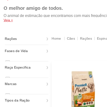
O melhor amigo de todos.
O animal de estimação que encontramos com mais frequência n
Veja +
da pomerania, shih tzu, yorkshire, chow chow, rottweiler, mal
por isso, a nossa missão é retribuir com um lar cheio de amo
rações das melhores marcas, como: Royal Canin, PremieR, Gold
acessórios e muito mais!
Cães
Rações
Espin
Rações
Ração Seca
Fases de Vida
Rações
Adulto
Raça Específica
Todas
Marcas
Premier Pet
Tipos da Ração