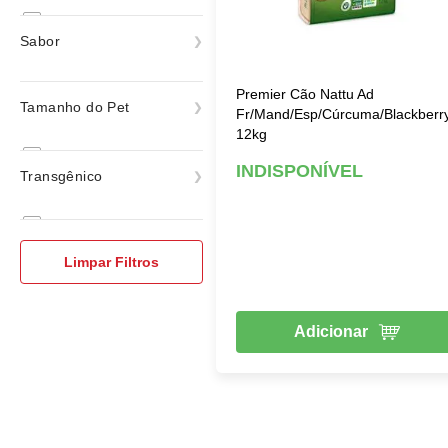
Super premium
Sabor
Espinafre
Premier Cão Nattu Ad
Tamanho do Pet
Fr/Mand/Esp/Cúrcuma/Blackberr
ver todas
12kg
Raças Mini e Pequenas
INDISPONÍVEL
Transgênico
Raças Médias
Raças Grandes e Gigantes
Sem Trasgênico
Limpar Filtros
Adicionar