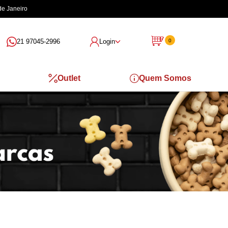
de Janeiro
21 97045-2996
Login
0
Outlet
Quem Somos