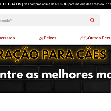
ETE GRÁTIS
| Nas compras acima de R$ 99,00 para maioria das áreas do Rio 
ássaros
Peixes
Outros Pets