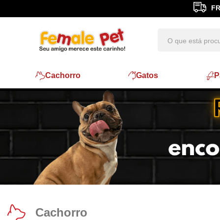
FR
Cachorro
Gatos
P
Cachorro