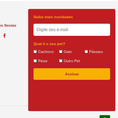
Saiba mais novidades
s Socias
Qual é o seu pet?
Cachorro
Gato
Pássaro
Peixe
Outro Pet