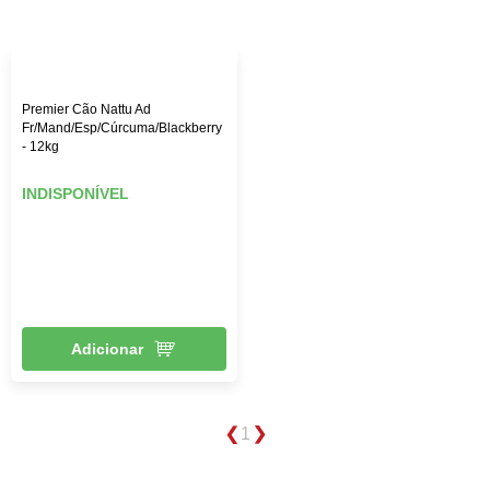
custo-benefício. Aqui na Female Pet, você encontra rações
das melhores marcas, como: Royal Canin, PremieR,
Golden, Hill’s Science, entre outras, além de diversos
brinquedos que vão deixar seu pet mais feliz e ativo,
roupas, acessórios e muito mais!
Premier Cão Nattu Ad
Fr/Mand/Esp/Cúrcuma/Blackberry
- 12kg
INDISPONÍVEL
Adicionar
1