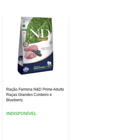
custo-benefício. Aqui na Female Pet, você encontra rações
das melhores marcas, como: Royal Canin, PremieR,
Golden, Hill’s Science, entre outras, além de diversos
brinquedos que vão deixar seu pet mais feliz e ativo,
roupas, acessórios e muito mais!
Ração Farmina N&D Prime Adulto
Raças Grandes Cordeiro e
Blueberry
INDISPONÍVEL