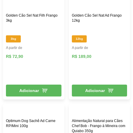
Golden Cão Sel Nat Filh Frango
Golden Cão Sel Nat Ad Frango
3kg
12kg
3kg
12kg
A partir de
A partir de
R$ 72,90
R$ 189,00
Adicionar
Adicionar
Optimum Dog Sachê Ad Carne
Alimentação Natural para Cães
RP/Mini 100g
Chef Bob - Frango à Mineira com
Quiabo 350g