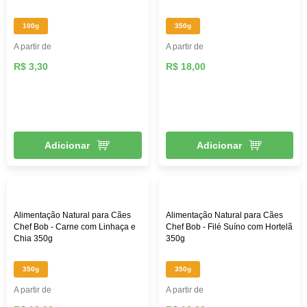
100g
350g
A partir de
A partir de
R$ 3,30
R$ 18,00
Adicionar
Adicionar
Alimentação Natural para Cães
Alimentação Natural para Cães
Chef Bob - Carne com Linhaça e
Chef Bob - Filé Suíno com Hortelã
Chia 350g
350g
350g
350g
A partir de
A partir de