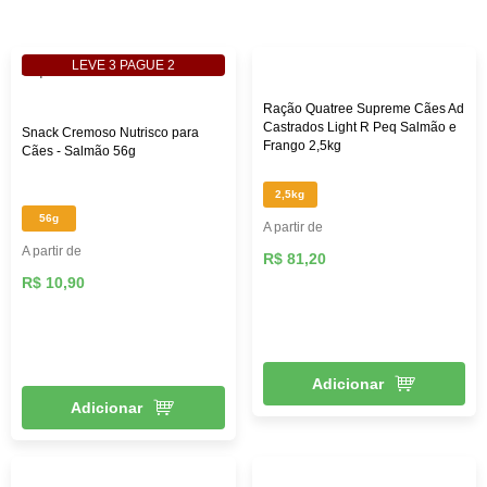
custo-benefício. Aqui na Female Pet, você encontra rações
das melhores marcas, como: Royal Canin, PremieR,
Golden, Hill’s Science, entre outras, além de diversos
LEVE 3 PAGUE 2
brinquedos que vão deixar seu pet mais feliz e ativo,
roupas, acessórios e muito mais!
Ração Quatree Supreme Cães Ad
Castrados Light R Peq Salmão e
Snack Cremoso Nutrisco para
Frango 2,5kg
Cães - Salmão 56g
2,5kg
56g
A partir de
A partir de
R$ 81,20
R$ 10,90
Adicionar
Adicionar