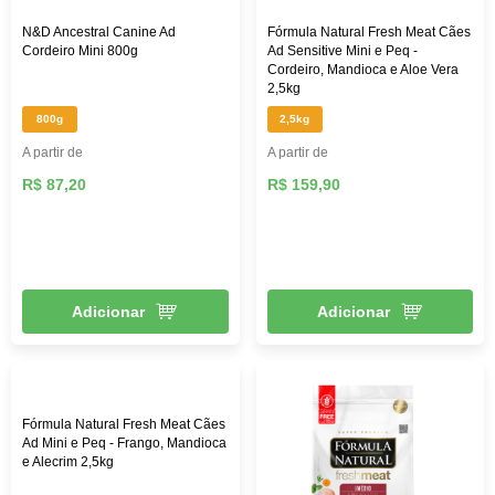
N&D Ancestral Canine Ad
Fórmula Natural Fresh Meat Cães
Cordeiro Mini 800g
Ad Sensitive Mini e Peq -
Cordeiro, Mandioca e Aloe Vera
2,5kg
800g
2,5kg
A partir de
A partir de
R$ 87,20
R$ 159,90
Adicionar
Adicionar
Fórmula Natural Fresh Meat Cães
Ad Mini e Peq - Frango, Mandioca
e Alecrim 2,5kg