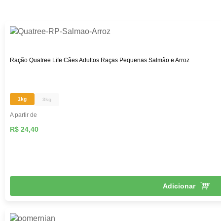
custo-benefício. Aqui na Female Pet, você encontra rações
das melhores marcas, como: Royal Canin, PremieR,
Golden, Hill’s Science, entre outras, além de diversos
brinquedos que vão deixar seu pet mais feliz e ativo,
roupas, acessórios e muito mais!
Ração Quatree Life Cães Adultos Raças Pequenas Salmão e Arroz
1kg
3kg
A partir de
R$ 24,40
Adicionar