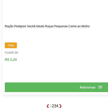
Ração Pedigree Sachê Adulto Raças Pequenas Carne ao Molho
100g
A partir de
R$ 3,20
Adicionar
1
2
3
4