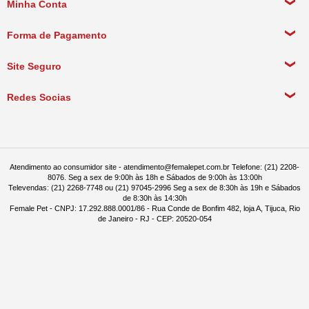
Minha Conta
Política de Privacidade
Meus Dados Pessoais
Forma de Pagamento
Política de Pagamento
Meus Pedidos
Política de Entrega
Site Seguro
Política de Devolução
Redes Socias
Política de Compra Recorrente
Atendimento ao consumidor site - atendimento@femalepet.com.br Telefone: (21) 2208-
8076. Seg a sex de 9:00h às 18h e Sábados de 9:00h às 13:00h
Televendas: (21) 2268-7748 ou (21) 97045-2996 Seg a sex de 8:30h às 19h e Sábados
de 8:30h às 14:30h
Female Pet - CNPJ: 17.292.888.0001/86 - Rua Conde de Bonfim 482, loja A, Tijuca, Rio
de Janeiro - RJ - CEP: 20520-054