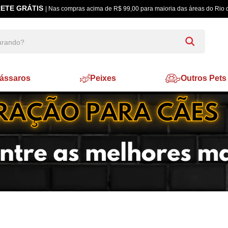
ETE GRÁTIS
| Nas compras acima de R$ 99,00 para maioria das áreas do Rio 
ássaros
Peixes
Outros Pets