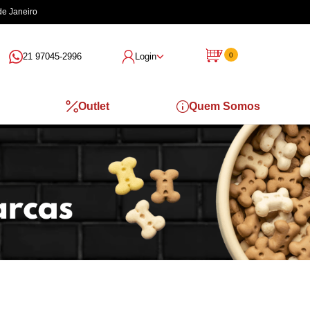
de Janeiro
21 97045-2996
Login
0
Outlet
Quem Somos