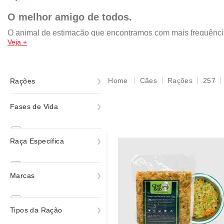
O melhor amigo de todos.
O animal de estimação que encontramos com mais frequência n
Veja +
da pomerania, shih tzu, yorkshire, chow chow, rottweiler, mal
por isso, a nossa missão é retribuir com um lar cheio de amo
rações das melhores marcas, como: Royal Canin, PremieR, Gold
acessórios e muito mais!
Cães
Rações
257
Rações
Ração Úmida
Fases de Vida
Rações
Todas as Fases
Raça Específica
Todas
Marcas
Chef Bob
Tipos da Ração