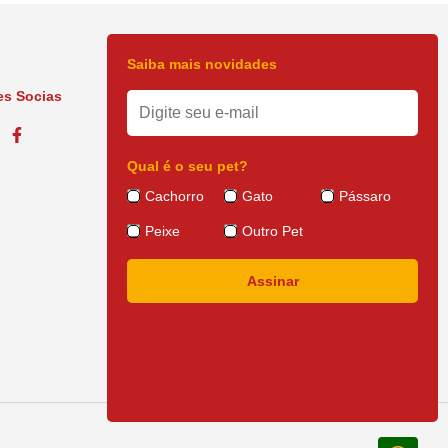
Saiba mais novidades
s Socias
Qual é o seu pet?
Cachorro
Gato
Pássaro
Peixe
Outro Pet