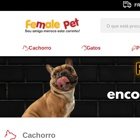
FR
Cachorro
Gatos
P
Cachorro