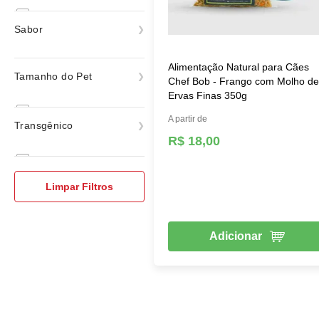
Natural
Sabor
Frango com Molho de Ervas
Alimentação Natural para Cães
Finas
Tamanho do Pet
Chef Bob - Frango com Molho d
ver todas
Ervas Finas 350g
Raças Mini e Pequenas
A partir de
Transgênico
Raças Médias
R$ 18,00
Raças Grandes e Gigantes
Sem Trasgênico
Limpar Filtros
Adicionar