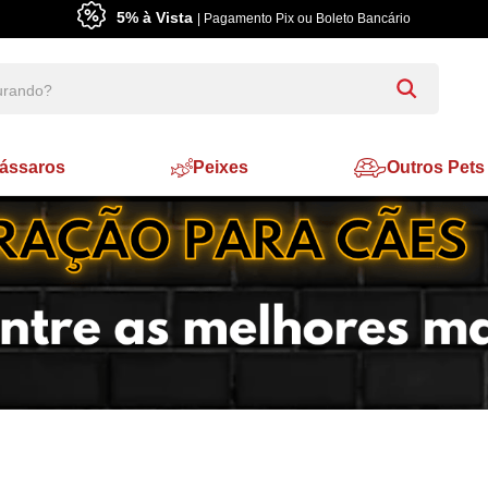
5% à Vista
| Pagamento Pix ou Boleto Bancário
ássaros
Peixes
Outros Pets