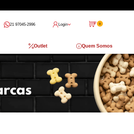
21 97045-2996
Login
0
Outlet
Quem Somos