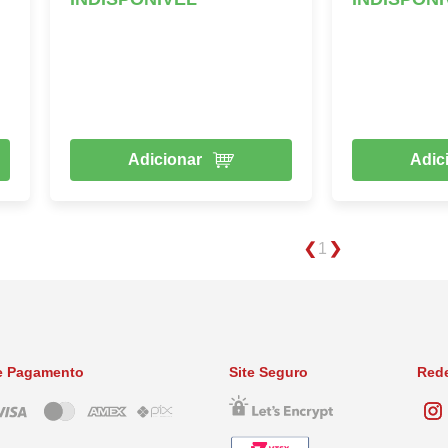
Adicionar
Adic
1
e Pagamento
Site Seguro
Rede