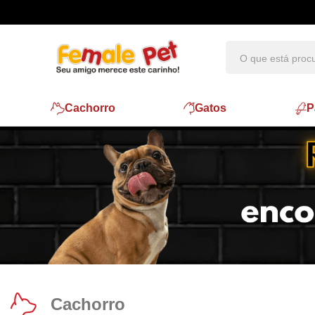
Cachorro
Gatos
P
Cachorro