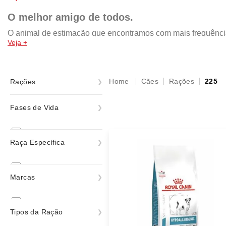
O melhor amigo de todos.
O animal de estimação que encontramos com mais frequência n
Veja +
da pomerania, shih tzu, yorkshire, chow chow, rottweiler, mal
por isso, a nossa missão é retribuir com um lar cheio de amo
rações das melhores marcas, como: Royal Canin, PremieR, Gold
acessórios e muito mais!
Cães
Rações
225
Rações
Ração Medicamentosa
Fases de Vida
Ração Seca
Adulto
Rações
Raça Específica
Senior
Todas as Fases
Boxer
Marcas
Bulldog
Bulldog Francês
Royal Canin
Tipos da Ração
Dachshund