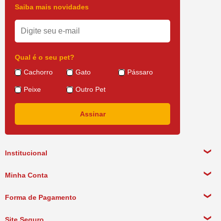
Saiba mais novidades
Qual é o seu pet?
Cachorro
Gato
Pássaro
Peixe
Outro Pet
Institucional
Sobre a empresa
Minha Conta
Política de Privacidade
Meus Dados Pessoais
Forma de Pagamento
Política de Pagamento
Meus Pedidos
Política de Entrega
Site Seguro