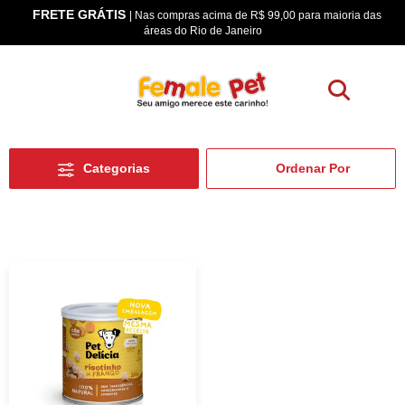
FRETE GRÁTIS
os
| Nas compras acima de R$ 99,00 para maioria das
áreas do Rio de Janeiro
Categorias