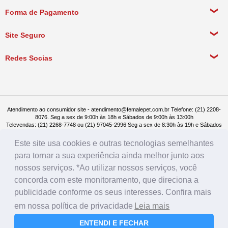
Meus Dados Pessoais
Forma de Pagamento
Política de Pagamento
Meus Pedidos
Política de Entrega
Site Seguro
Política de Devolução
Redes Socias
Política de Compra Recorrente
Atendimento ao consumidor site - atendimento@femalepet.com.br Telefone: (21) 2208-
8076. Seg a sex de 9:00h às 18h e Sábados de 9:00h às 13:00h
Televendas: (21) 2268-7748 ou (21) 97045-2996 Seg a sex de 8:30h às 19h e Sábados
de 8:30h às 14:30h
Female Pet - CNPJ: 17.292.888.0001/86 - Rua Conde de Bonfim 482, loja A, Tijuca, Rio
Este site usa cookies e outras tecnologias semelhantes
de Janeiro - RJ - CEP: 20520-054
para tornar a sua experiência ainda melhor junto aos
nossos serviços. *Ao utilizar nossos serviços, você
concorda com este monitoramento, que direciona a
publicidade conforme os seus interesses. Confira mais
em nossa política de privacidade
Leia mais
ENTENDI E FECHAR