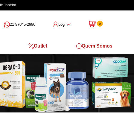
de Janeiro
21 97045-2996
Login
0
Outlet
Quem Somos