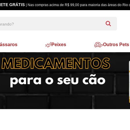
ETE GRÁTIS
| Nas compras acima de R$ 99,00 para maioria das áreas do Rio 
ássaros
Peixes
Outros Pets