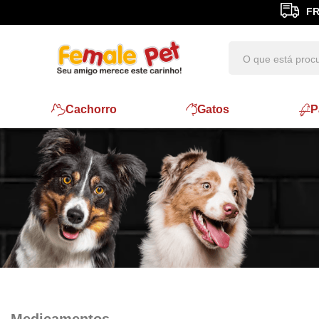
FR
Cachorro
Gatos
P