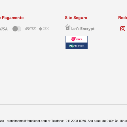
e Pagamento
Site Seguro
Rede
ite - atendimento@femalepet.com.br Telefone: (21) 2208-8076. Seg a sex de 9:00h às 18h 
ndas: (21) 2268-7748 ou (21) 97045-2996 Seg a sex de 8:30h às 19h e Sábados de 8:30h às