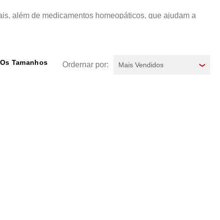
imais, além de medicamentos homeopáticos, que ajudam a
recer o medicamento ao seu animalzinho de estimação para
 Os Tamanhos
Mais Vendidos