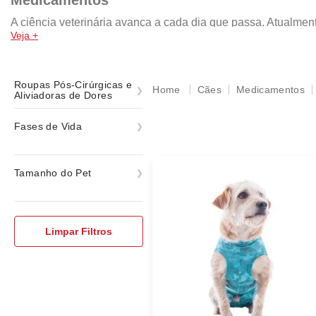
Medicamentos
A ciência veterinária avança a cada dia que passa. Atualm
Veja +
aumentar a expectativa de vida, bem-estar e longevidade do 
não causar efeitos adversos.
Roupas Pós-Cirúrgicas e
Cães
Medicamentos
Aliviadoras de Dores
Roupas Pós-Cirúrgicas e
Fases de Vida
Aliviadoras de Dores
Adulto
Tamanho do Pet
ver todas
Todos os tamanhos
ver todas
Limpar Filtros